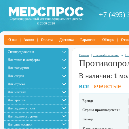
+7 (495) 
Сертифицированный магазин официального дилера
© 2006-2026
О нас
Акции
Оплата
Доставка
Гарантия
Обзоры
Отз
Спецпредложения
Главная
|
Для реабилитации
→
Пр
Для тепла и комфорта
Противопро
Для похудения
В наличии:
1
мод
Для спорта
Для отдыха
все
ячеистые
Для массажа
Для красоты
Бренд:
Для здорового сна
Страна производителя:
Для здорового дома
Размер:
Для диагностики
Макс. нагрузка, кг: