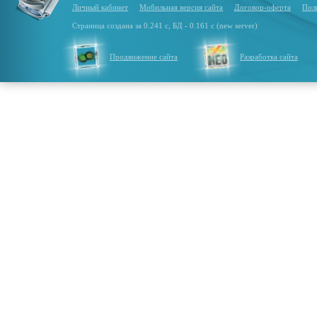
Личный кабинет
Мобильная версия сайта
Договор-оферта
Пол
Страница создана за 0.241 с, БД - 0.161 с (new server)
Продвижение сайта
Разработка сайта