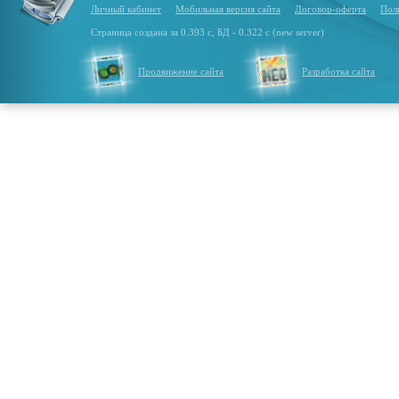
Личный кабинет
Мобильная версия сайта
Договор-оферта
Пол
Страница создана за 0.393 с, БД - 0.322 с (new server)
Продвижение сайта
Разработка сайта