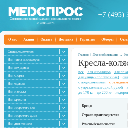
+7 (495) 
Сертифицированный магазин официального дилера
© 2006-2026
О нас
Акции
Оплата
Доставка
Гарантия
Обзоры
Отз
Спецпредложения
Главная
|
Для реабилитации
→
Кр
Для тепла и комфорта
Кресла-коля
Для похудения
все
для инвалидов
для пож
Для спорта
для улицы (прогулочные)
ск
с подголовником
с откидным
Для отдыха
с управлением одной рукой
Для массажа
до 170 кг
до 200 кг
недоро
Для красоты
Бренд:
Для здорового сна
Страна производителя:
Для здорового дома
Для диагностики
Ремень безопасности: