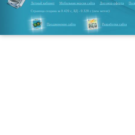
Личный кабинет
Мобильная версия сайта
Договор-оферта
Пол
Страница создана за 0.420 с, БД - 0.328 с (new server)
Продвижение сайта
Разработка сайта