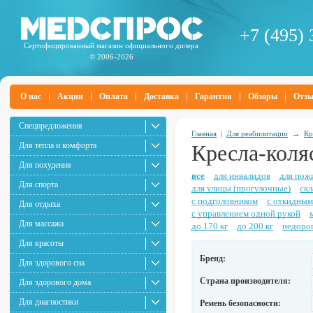
+7 (495) 
Сертифицированный магазин официального дилера
© 2006-2026
О нас
Акции
Оплата
Доставка
Гарантия
Обзоры
Отз
Спецпредложения
Главная
|
Для реабилитации
→
Кр
Для тепла и комфорта
Кресла-кол
Для похудения
все
для инвалидов
для пож
Для спорта
для улицы (прогулочные)
ск
с подголовником
с откидным
Для отдыха
с управлением одной рукой
Для массажа
до 170 кг
до 200 кг
недоро
Для красоты
Бренд:
Для здорового сна
Страна производителя:
Для здорового дома
Для диагностики
Ремень безопасности: