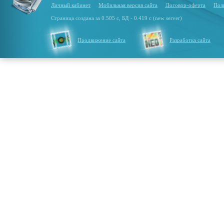
Личный кабинет
Мобильная версия сайта
Договор-оферта
Пол
Страница создана за 0.505 с, БД - 0.419 с (new server)
Продвижение сайта
Разработка сайта