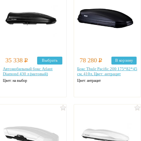
35 338
Р
78 280
Р
Выбрать
В корзину
Автомобильный бокс Atlant
Бокс Thule Pacific 200 175*82*45
Diamond 430 л (матовый)
см, 410л, Цвет: антрацит
Цвет: на выбор
Цвет: антрацит