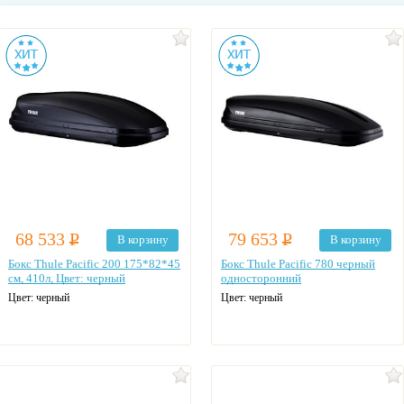
68 533
Р
79 653
Р
В корзину
В корзину
Бокс Thule Pacific 200 175*82*45
Бокс Thule Pacific 780 черный
см, 410л, Цвет: черный
односторонний
Цвет: черный
Цвет: черный