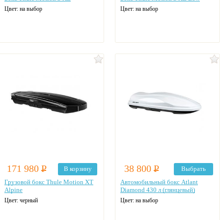
Цвет: на выбор
Цвет: на выбор
171 980
Р
38 800
Р
В корзину
Выбрать
Грузовой бокс Thule Motion XT
Автомобильный бокс Atlant
Alpine
Diamond 430 л (глянцевый)
Цвет: черный
Цвет: на выбор