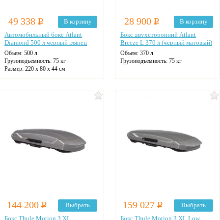
49 338
Р
28 900
Р
В корзину
В корзину
Автомобильный бокс Atlant
Бокс двухсторонний Atlant
Diamond 500 л черный глянец
Breeze L 370 л (чёрный матовый)
Объем:
500 л
Объем:
370 л
Грузоподъемность:
75 кг
Грузоподъемность:
75 кг
Размер:
220 х 80 х 44 см
144 200
Р
159 027
Р
Выбрать
Выбрать
Бокс Thule Motion 3 XL
Бокс Thule Motion 3 XL Low