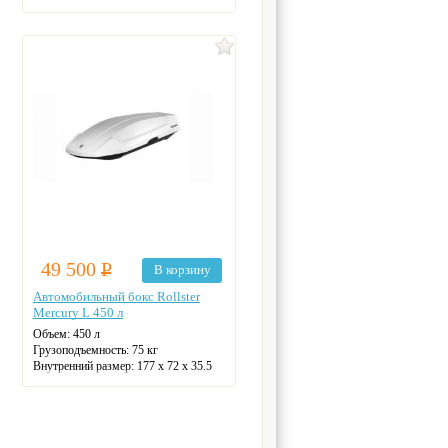
49 500
Р
В корзину
Автомобильный бокс Rollster
Mercury L 450 л
Объем:
450 л
Грузоподъемность:
75 кг
Внутренний размер:
177 х 72 х 35.5
см