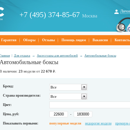
Личн
+7 (495) 374-85-67
Москва
ра
Гарантия
Обзоры
Отзывы
Помощь людям
Вакансии
Контакт
Главная
|
Для отдыха
→
Аксессуары для автомобилей
→
Автомобильные боксы
Автомобильные боксы
В наличии:
23
модели от
22 670
Р
.
Бренд:
Все
Страна производителя:
Все
Цвет:
Цена, руб:
-
Показывать первыми:
популярные модели
недорогие модели
премиум-