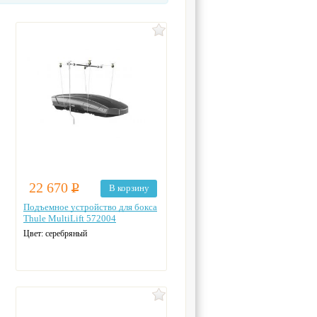
22 670
Р
В корзину
Подъемное устройство для бокса
Thule MultiLift 572004
Цвет: серебряный