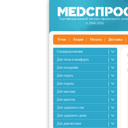
Сертифицированный магазин официального диле
© 2006-2026
О нас
Акции
Оплата
Доставка
Спецпредложения
Для тепла и комфорта
Для похудения
Для спорта
Для отдыха
Для массажа
Для красоты
Для здорового сна
Для здорового дома
Для диагностики