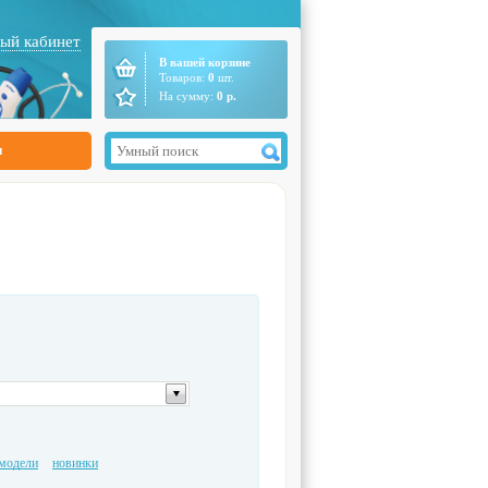
ый кабинет
В вашей корзине
Товаров:
0
шт.
На сумму:
0
р.
ы
модели
новинки