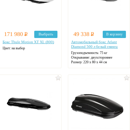
171 980
Р
49 338
Р
Выбрать
В корзину
Бокс Thule Motion XT XL (800)
Автомобильный бокс Atlant
Diamond 500 л белый глянец
Цвет: на выбор
Грузоподъемность:
75 кг
Открывание:
двухстороннее
Размер:
220 х 80 х 44 см