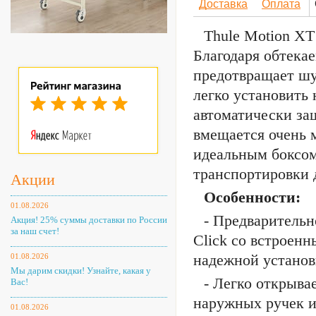
Доставка
Оплата
Thule Motion XT
Благодаря обтека
предотвращает шу
легко установить
автоматически защ
вмещается очень м
идеальным боксом
транспортировки д
Акции
Особенности:
01.08.2026
- Предварительн
Акция! 25% суммы доставки по России
за наш счет!
Click со встроен
надежной установ
01.08.2026
Мы дарим скидки! Узнайте, какая у
- Легко открыва
Вас!
наружных ручек и
01.08.2026