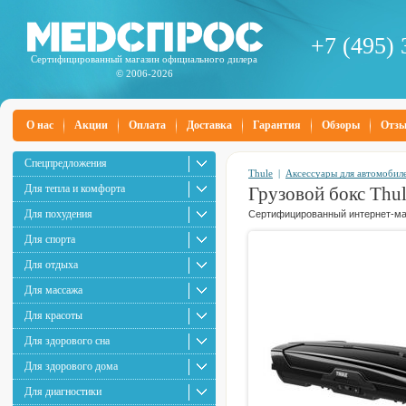
+7 (495) 
Сертифицированный магазин официального дилера
© 2006-2026
О нас
Акции
Оплата
Доставка
Гарантия
Обзоры
Отз
Спецпредложения
Thule
|
Аксессуары для автомобил
Для тепла и комфорта
Грузовой бокс Thul
Для похудения
Сертифицированный интернет-маг
Для спорта
Для отдыха
Для массажа
Для красоты
Для здорового сна
Для здорового дома
Для диагностики