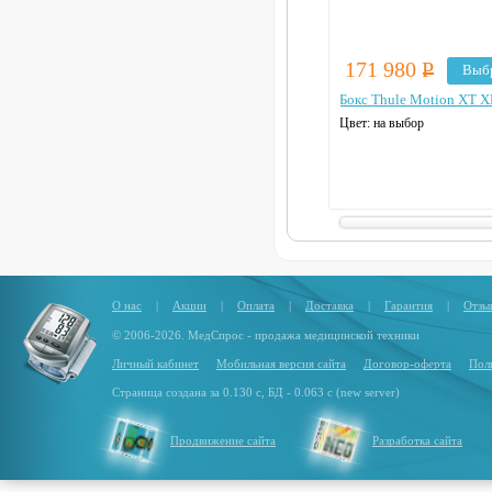
171 980
Р
Выб
Бокс Thule Motion XT X
Цвет: на выбор
О нас
|
Акции
|
Оплата
|
Доставка
|
Гарантия
|
Отзы
© 2006-2026. МедСпрос - продажа медицинской техники
Личный кабинет
Мобильная версия сайта
Договор-оферта
Пол
Страница создана за 0.130 с, БД - 0.063 с (new server)
Продвижение сайта
Разработка сайта