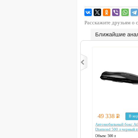
Расскажите друзьям о 
Ближайшие ана
49 338
Р
В ко
Автомобильный бокс At
Diamond 500 л черный г
Объем:
500 л