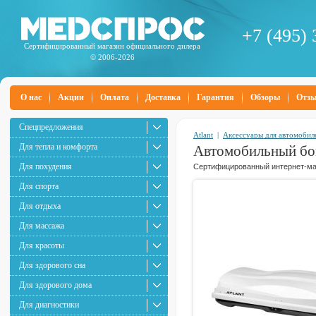
+7 (495) 
Сертифицированный магазин официального дилера
© 2006-2026
О нас
Акции
Оплата
Доставка
Гарантия
Обзоры
Отз
Спецпредложения
Atlant
|
Аксессуары для автомобил
Для тепла и комфорта
Автомобильный бок
Для похудения
Сертифицированный интернет-маг
Для спорта
Для отдыха
Для массажа
Для красоты
Для здорового сна
Для здорового дома
Для диагностики