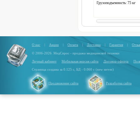
Грузоподъемность:
75 кг
Размер:
220 х 80 х 44 см
О нас
|
Акции
|
Оплата
|
Доставка
|
Гарантия
|
Отзы
© 2006-2026. МедСпрос - продажа медицинской техники
Личный кабинет
Мобильная версия сайта
Договор-оферта
Пол
Страница создана за 0.125 с, БД - 0.060 с (new server)
Продвижение сайта
Разработка сайта