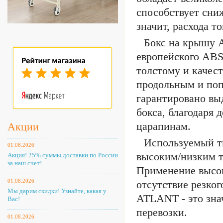
способствует сни
значит, расхода то
Бокс на крышу 
европейского ABS
толстому и качес
продольным и поп
гарантировано вы
бокса, благодаря
царапинам.
Акции
Используемый т
01.08.2026
высоким/низким т
Акция! 25% суммы доставки по России
за наш счет!
Применение высок
01.08.2026
отсутствие резког
Мы дарим скидки! Узнайте, какая у
ATLANT - это зна
Вас!
перевозки.
01.08.2026