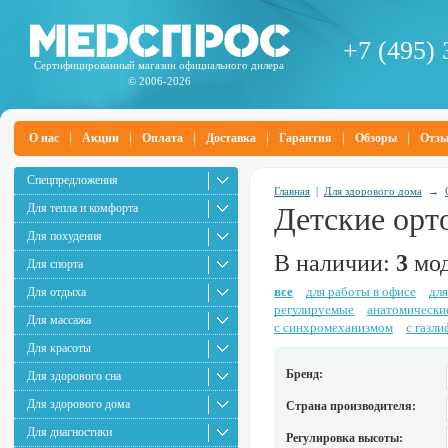
+7 (495) 
Сертифицированный магазин официального дилера
© 2006-2026
О нас
Акции
Оплата
Доставка
Гарантия
Обзоры
Отз
Спецпредложения
Главная
|
Для здорового дома
→
Для тепла и комфорта
Детские орт
Для похудения
В наличии:
3
мод
Для спорта
все
для работы в офисе
для
Для отдыха
регулируемые
анатомически
Для массажа
с синхромеханизмом
с газл
Для красоты
Бренд:
Для здорового сна
Для здорового дома
Страна производителя:
Для диагностики
Регулировка высоты: