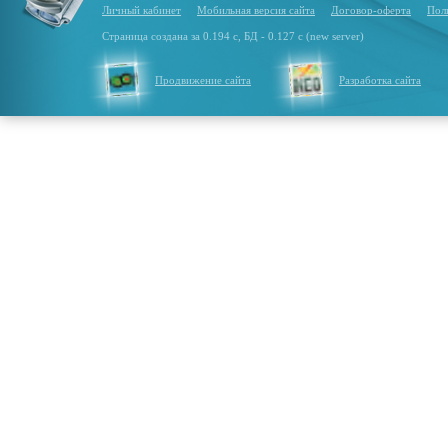
Личный кабинет
Мобильная версия сайта
Договор-оферта
Пол
Страница создана за 0.194 с, БД - 0.127 с (new server)
Продвижение сайта
Разработка сайта