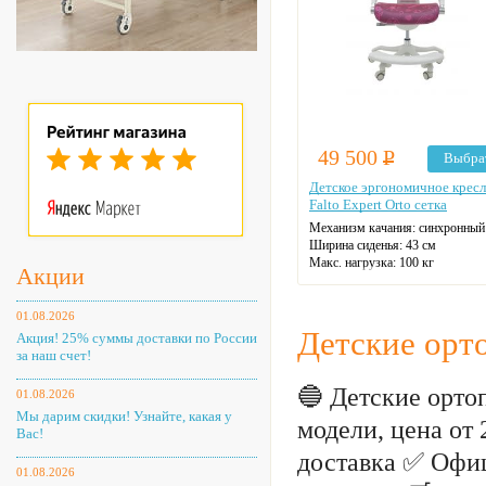
49 500
Р
Выбра
Детское эргономичное крес
Falto Expert Orto сетка
Механизм качания: синхронный
Ширина сиденья: 43 см
Макс. нагрузка: 100 кг
Акции
Материал спинки: сетка
Регулировка высоты
Крестовина: пластиковая
01.08.2026
Цвет: на выбор
Детские орто
Акция! 25% суммы доставки по России
за наш счет!
🔵 Детские орто
01.08.2026
Мы дарим скидки! Узнайте, какая у
модели, цена от
Вас!
доставка ✅ Офи
01.08.2026