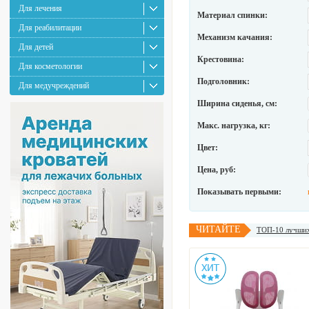
Для лечения
Материал спинки:
Для реабилитации
Механизм качания:
Для детей
Крестовина:
Для косметологии
Подголовник:
Для медучреждений
Ширина сиденья, см:
Макс. нагрузка, кг:
Цвет:
Цена, руб:
Показывать первыми:
ЧИТАЙТЕ
ТОП-10 лучших 