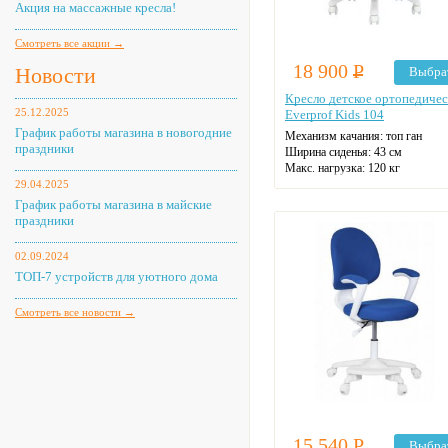
Акция на массажные кресла!
Смотреть все акции →
18 900
Р
Новости
Выбра
Кресло детское ортопедичес
25.12.2025
Everprof Kids 104
График работы магазина в новогодние
Механизм качания: топ ган
праздники
Ширина сиденья: 43 см
Макс. нагрузка: 120 кг
Материал спинки: ткань
29.04.2025
Регулировка высоты
График работы магазина в майские
Крестовина: пластиковая
праздники
Цвет: на выбор
02.09.2024
ТОП-7 устройств для уютного дома
Смотреть все новости →
15 540
Р
Выбра