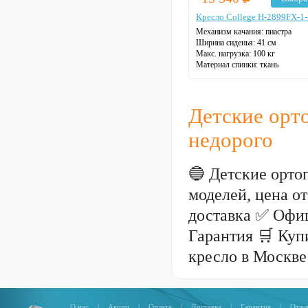
Кресло College H-2899FX-1-
Механизм качания: пиастра
Ширина сиденья: 41 см
Макс. нагрузка: 100 кг
Материал спинки: ткань
Регулировка высоты: газлифт
Крестовина: пластиковая
Цвет: на выбор
Детские орт
недорого
🔵 Детские орто
моделей, цена о
доставка ✅ Офи
Гарантия 🛒 Куп
кресло в Москве
О нас
|
Акции
|
Оплата
|
Доставка
|
Гарантия
|
Отзы