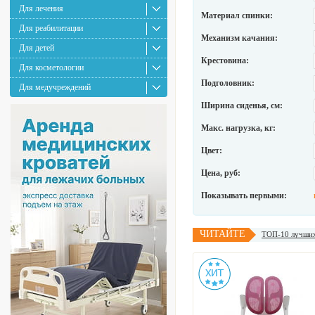
Для лечения
Материал спинки:
Для реабилитации
Механизм качания:
Для детей
Крестовина:
Для косметологии
Подголовник:
Для медучреждений
Ширина сиденья, см:
Макс. нагрузка, кг:
Цвет:
Цена, руб:
Показывать первыми:
ЧИТАЙТЕ
ТОП-10 лучших 