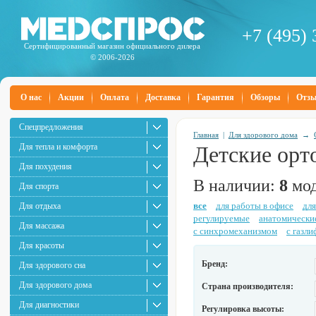
+7 (495) 
Сертифицированный магазин официального дилера
© 2006-2026
О нас
Акции
Оплата
Доставка
Гарантия
Обзоры
Отз
Спецпредложения
Главная
|
Для здорового дома
→
Для тепла и комфорта
Детские орт
Для похудения
В наличии:
8
мод
Для спорта
все
для работы в офисе
для
Для отдыха
регулируемые
анатомически
Для массажа
с синхромеханизмом
с газл
Для красоты
Бренд:
Для здорового сна
Для здорового дома
Страна производителя:
Для диагностики
Регулировка высоты: