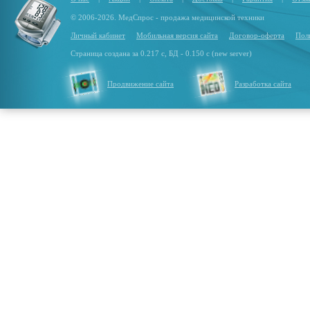
© 2006-2026. МедСпрос - продажа медицинской техники
Личный кабинет
Мобильная версия сайта
Договор-оферта
Пол
Страница создана за 0.217 с, БД - 0.150 с (new server)
Продвижение сайта
Разработка сайта