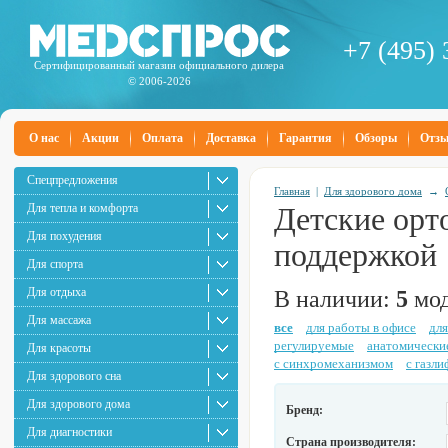
+7 (495) 
Сертифицированный магазин официального дилера
© 2006-2026
О нас
Акции
Оплата
Доставка
Гарантия
Обзоры
Отз
Спецпредложения
Главная
|
Для здорового дома
→
Для тепла и комфорта
Детские орт
Для похудения
поддержкой
Для спорта
Для отдыха
В наличии:
5
мод
Для массажа
все
для работы в офисе
для
регулируемые
анатомически
Для красоты
с синхромеханизмом
с газл
Для здорового сна
Для здорового дома
Бренд:
Для диагностики
Страна производителя: