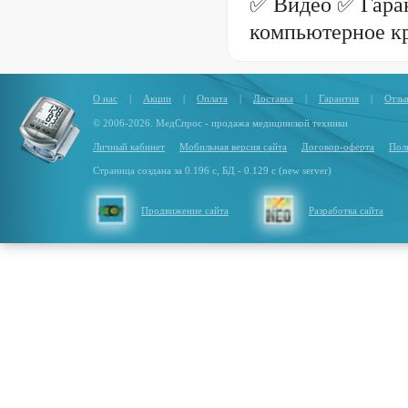
✅ Видео ✅ Гаран
компьютерное кр
О нас
|
Акции
|
Оплата
|
Доставка
|
Гарантия
|
Отзы
© 2006-2026. МедСпрос - продажа медицинской техники
Личный кабинет
Мобильная версия сайта
Договор-оферта
Пол
Страница создана за 0.196 с, БД - 0.129 с (new server)
Продвижение сайта
Разработка сайта