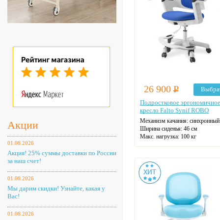
26 900
Р
Выбра
Подростковое эргономично
кресло Falto Synif ROBO
Механизм качания: синхронный
Акции
Ширина сиденья: 46 см
Макс. нагрузка: 100 кг
01.08.2026
Материал спинки: ткань
Регулировка высоты: газлифт
Акция! 25% суммы доставки по России
Крестовина: пластиковая
за наш счет!
Цвет: на выбор
01.08.2026
Мы дарим скидки! Узнайте, какая у
Вас!
01.08.2026