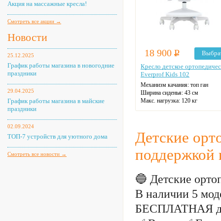
Акция на массажные кресла!
Смотреть все акции →
Новости
18 900
Р
Выбра
25.12.2025
График работы магазина в новогодние
Кресло детское ортопедичес
праздники
Everprof Kids 102
Механизм качания: топ ган
29.04.2025
Ширина сиденья: 43 см
График работы магазина в майские
Макс. нагрузка: 120 кг
праздники
Материал спинки: ткань
Регулировка высоты
Крестовина: пластиковая
02.09.2024
Цвет: на выбор
Детские орт
ТОП-7 устройств для уютного дома
поддержкой 
Смотреть все новости →
🔵 Детские орто
В наличии 5 моде
БЕСПЛАТНАЯ дос