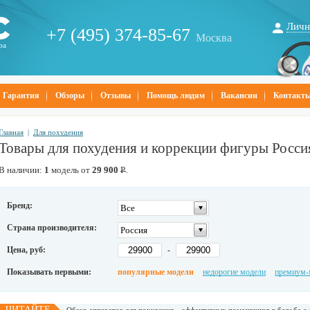
Личн
+7 (495) 374-85-67
Москва
ра
Гарантия
Обзоры
Отзывы
Помощь людям
Вакансии
Контакт
Главная
|
Для похудения
Товары для похудения и коррекции фигуры Росси
В наличии:
1
модель от
29 900
Р
.
Бренд:
Все
Страна производителя:
Россия
Цена, руб:
-
Показывать первыми:
популярные модели
недорогие модели
премиум-
ЧИТАЙТЕ