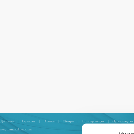
Доставка
|
Гарантия
|
Отзывы
|
Обзоры
|
Помощь людям
|
Организациям
 медицинской техники