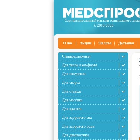
Сертифицированный магазин официального диле
© 2006-2026
О нас
Акции
Оплата
Доставка
Спецпредложения
Для тепла и комфорта
Для похудения
Для спорта
Для отдыха
Для массажа
Для красоты
Для здорового сна
Для здорового дома
Для диагностики