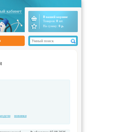
ый кабинет
В вашей корзине
Товаров:
0
шт.
На сумму:
0
р.
ы
я
модели
новинки