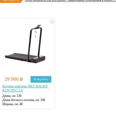
Обзор аппаратов для похудения – эффективных помощников в борьбе с
29 900
Р
В корзину
Беговая дорожка MET BALMY
RUN YP-C 2.0
Длина, см:
120
Длина бегового полотна, см:
106
Ширина, см:
48
Ширина бегового полотна, см:
40
Высота, см:
16