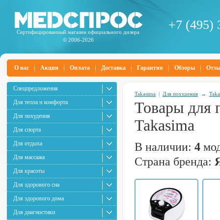
+7 (495) 
Сертифицированный магазин официального дилера
© 2006-2026
О нас
Акции
Оплата
Доставка
Гарантия
Обзоры
Отз
Спецпредложения
Takasima
|
Для похудения
→
Taka
Для тепла и комфорта
Товары для 
Для похудения
Takasima
Для спорта
Для отдыха
В наличии:
4
мод
Для массажа
Страна бренда:
Для красоты
Для здорового сна
Для здорового дома
Для диагностики