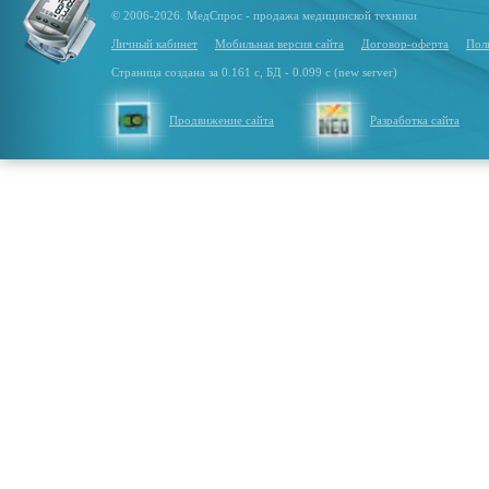
© 2006-2026. МедСпрос - продажа медицинской техники
Личный кабинет
Мобильная версия сайта
Договор-оферта
Пол
Страница создана за 0.161 с, БД - 0.099 с (new server)
Продвижение сайта
Разработка сайта