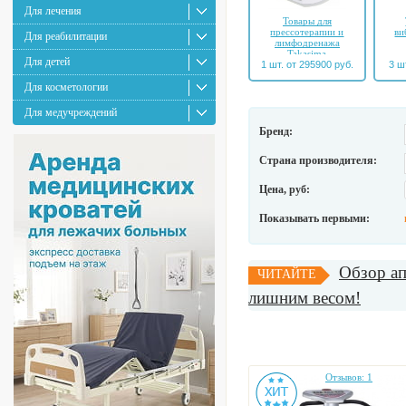
Для лечения
Товары для
прессотерапии и
ви
Для реабилитации
лимфодренажа
Takasima
Для детей
1 шт. от 295900 руб.
3 ш
Для косметологии
Для медучреждений
Бренд:
Страна производителя:
Цена, руб:
Показывать первыми:
Обзор ап
ЧИТАЙТЕ
лишним весом!
Отзывов: 1