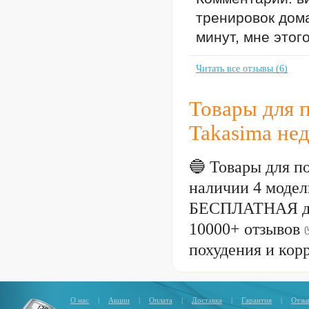
тренировок дом
минут, мне этог
Читать все отзывы (6)
Товары для 
Takasima не
🔵 Товары для п
наличии 4 модели
БЕСПЛАТНАЯ до
10000+ отзывов 
похудения и кор
О нас
|
Акции
|
Оплата
|
Доставка
|
Гарантия
|
Отзы