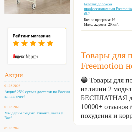
Беговая дорожка
профессиональная Freemoti
t8.7
Кол-во программ: 16
Макс. скорость: 20 км/ч
Длина бег. полотна: 152 см
Ширина бег. полотна: 55 см
Макс. нагрузка: 181 кг
Датчики пульса
Регулировка угла наклона
Товары для 
Цвет: серый
Freemotion 
Акции
🔵 Товары для п
01.08.2026
наличии 2 модели
Акция! 25% суммы доставки по России
БЕСПЛАТНАЯ дос
за наш счет!
10000+ отзывов 
01.08.2026
Мы дарим скидки! Узнайте, какая у
похудения и кор
Вас!
01.08.2026