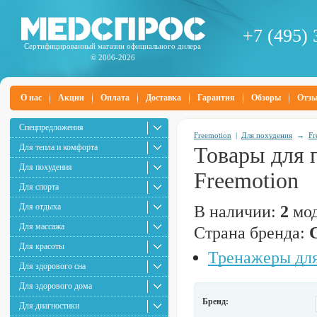
+7 (495) 
Сертифицированный магазин официального дилера
© 2006-2026
О нас
Акции
Оплата
Доставка
Гарантия
Обзоры
Отз
Спецпредложения
Freemotion
|
Для похудения
→
Fr
Для тепла и комфорта
Товары для 
Для похудения
Freemotion
Для спорта
Для отдыха
В наличии:
2
мод
Для массажа
Страна бренда:
Для красоты
Тренажеры для
Для здорового сна
Для здорового дома
Бренд:
Для диагностики