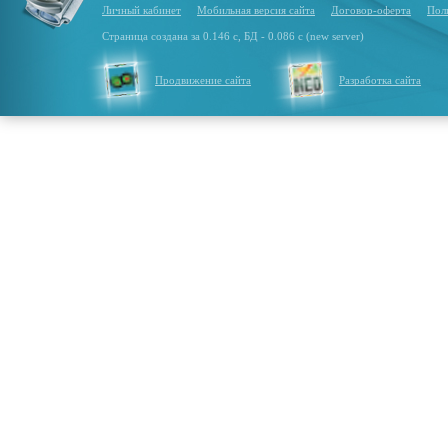
Личный кабинет
Мобильная версия сайта
Договор-оферта
Пол
Страница создана за 0.146 с, БД - 0.086 с (new server)
Продвижение сайта
Разработка сайта