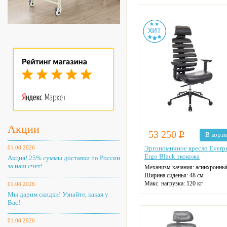
Подголовник: регулируемый
Материал спинки: ткань
Регулировка высоты: газлифт
Крестовина: алюминиевая
Цвет: черный
Акции
53 250
Р
В корз
01.08.2026
Эргономичное кресло Everpr
Ergo Black экокожа
Акция! 25% суммы доставки по России
за наш счет!
Механизм качания: асинхронны
Ширина сиденья: 48 см
Макс. нагрузка: 120 кг
01.08.2026
Подголовник: регулируемый
Мы дарим скидки! Узнайте, какая у
Материал спинки: экокожа
Вас!
Регулировка высоты: газлифт
Крестовина: алюминиевая
01.08.2026
Цвет: черный