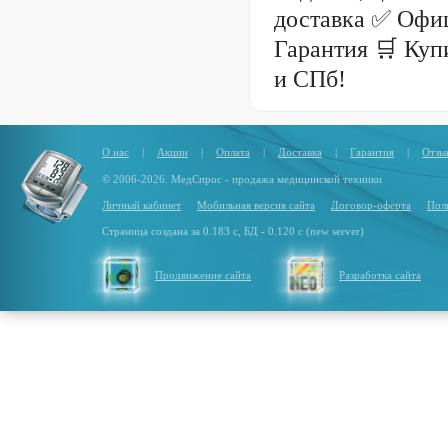
доставка ✅ Офи
Гарантия 🛒 Куп
и СПб!
О нас
|
Акции
|
Оплата
|
Доставка
|
Гарантия
|
Отзы
© 2006-2026. МедСпрос - продажа медицинской техники
Личный кабинет
Мобильная версия сайта
Договор-оферта
Пол
Страница создана за 0.183 с, БД - 0.120 с (new server)
Продвижение сайта
Разработка сайта