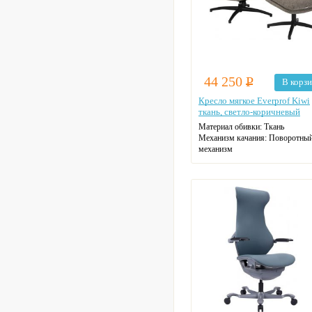
44 250
Р
В корз
Кресло мягкое Everprof Kiwi
ткань, светло-коричневый
Материал обивки:
Ткань
Механизм качания:
Поворотны
механизм