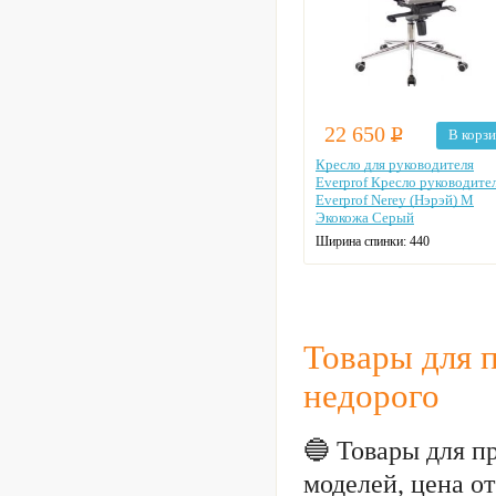
22 650
Р
В корз
Кресло для руководителя
Everprof Кресло руководите
Everprof Nerey (Нэрэй) M
Экокожа Серый
Ширина спинки:
440
Ширина сиденья:
440
Глубина сиденья:
480
Товары для 
недорого
🔵 Товары для п
моделей, цена о