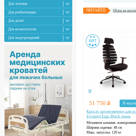
Для лечения
ЧИТАЙТЕ
Обзор на проти
Для реабилитации
Для детей
Для косметологии
Для медучреждений
🏆
51 750
Р
В корз
Кресло эргономичное для о
Everprof Ergo Black ткань
Механизм качания: асинхронны
Ширина сиденья: 48 см
Макс. нагрузка: 120 кг