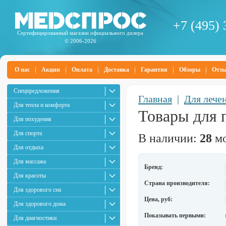
+7 (495) 
Сертифицированный магазин официального дилера
© 2006-2026
О нас
Акции
Оплата
Доставка
Гарантия
Обзоры
Отз
Спецпредложения
Главная
|
Для лече
Для тепла и комфорта
Товары для 
Для похудения
Для спорта
В наличии:
28
мо
Для отдыха
Для массажа
Бренд:
Для красоты
Страна производителя:
Для здорового сна
Цена, руб:
Для здорового дома
Показывать первыми:
Для диагностики