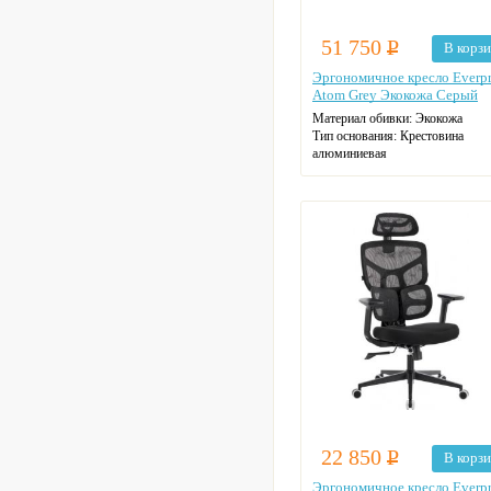
51 750
Р
В корз
Эргономичное кресло Everpr
Atom Grey Экокожа Серый
Материал обивки:
Экокожа
Тип основания:
Крестовина
алюминиевая
Допустимая нагрузка:
180 кг
22 850
Р
В корз
Эргономичное кресло Everpr