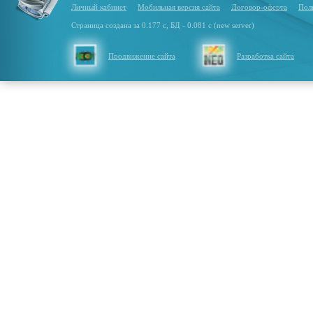
Личный кабинет
Мобильная версия сайта
Договор-оферта
Пол
Страница создана за 0.177 с, БД - 0.081 с (new server)
Продвижение сайта
Разработка сайта