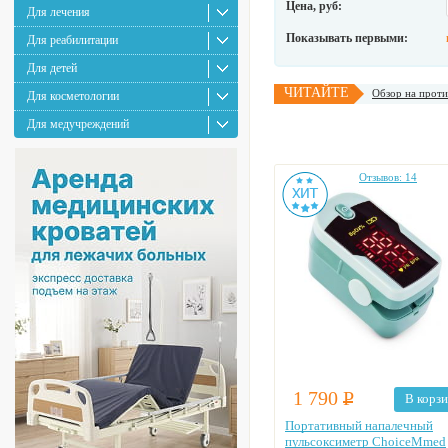
Цена, руб:
Для лечения
Показывать первыми:
Для реабилитации
Для детей
ЧИТАЙТЕ
Обзор на проти
Для косметологии
Для медучреждений
Отзывов: 14
1 790
Р
В корз
Портативный напалечный
пульсоксиметр ChoiceMmed