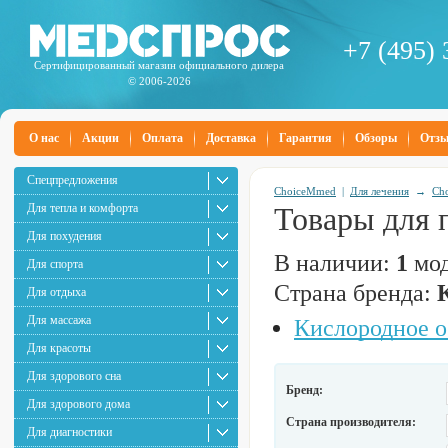
+7 (495) 
Сертифицированный магазин официального дилера
© 2006-2026
О нас
Акции
Оплата
Доставка
Гарантия
Обзоры
Отз
Спецпредложения
ChoiceMmed
|
Для лечения
→
Ch
Для тепла и комфорта
Товары для 
Для похудения
В наличии:
1
мод
Для спорта
Страна бренда:
Для отдыха
Для массажа
Кислородное 
Для красоты
Для здорового сна
Бренд:
Для здорового дома
Страна производителя:
Для диагностики