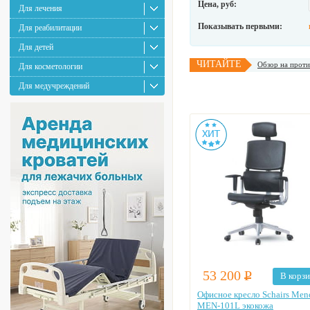
Цена, руб:
Для лечения
Показывать первыми:
Для реабилитации
Для детей
ЧИТАЙТЕ
Обзор на проти
Для косметологии
Для медучреждений
53 200
Р
В корз
Офисное кресло Schairs Men
MEN-101L экокожа