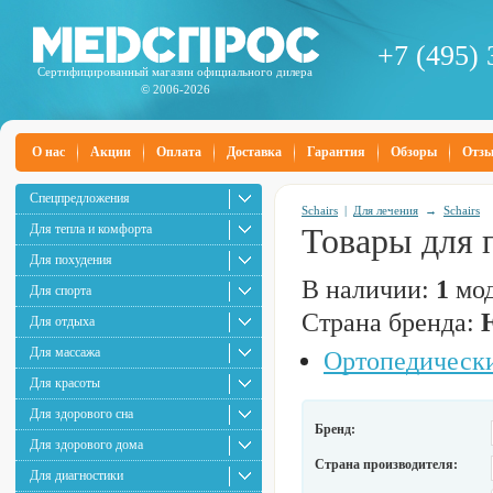
+7 (495) 
Сертифицированный магазин официального дилера
© 2006-2026
О нас
Акции
Оплата
Доставка
Гарантия
Обзоры
Отз
Спецпредложения
Schairs
|
Для лечения
→
Schairs
Для тепла и комфорта
Товары для 
Для похудения
В наличии:
1
мод
Для спорта
Страна бренда:
Для отдыха
Для массажа
Ортопедически
Для красоты
Для здорового сна
Бренд:
Для здорового дома
Страна производителя:
Для диагностики