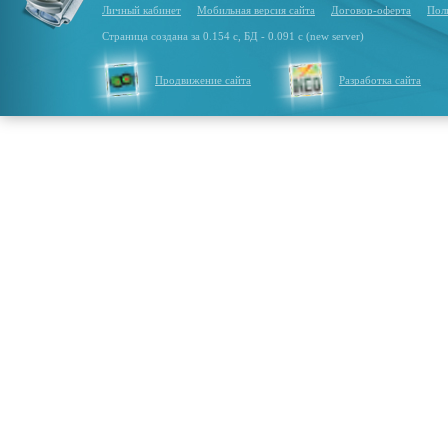
Личный кабинет
Мобильная версия сайта
Договор-оферта
Пол
Страница создана за 0.154 с, БД - 0.091 с (new server)
Продвижение сайта
Разработка сайта