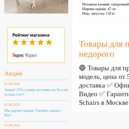
Механизм качания: синхронный
Ширина сиденья: 47 см
Макс. нагрузка: 120 кг
Подголовник: есть
Материал спинки: экокожа
Регулировка высоты
Крестовина: металлическая
Цвет: черный
Товары для п
недорого
🔵 Товары для п
Акции
модель, цена от
доставка ✅ Офи
01.08.2026
Акция! 25% суммы доставки по России
Видео ✅ Гаранти
за наш счет!
Schairs в Москве
01.08.2026
Мы дарим скидки! Узнайте, какая у
Вас!
01.08.2026