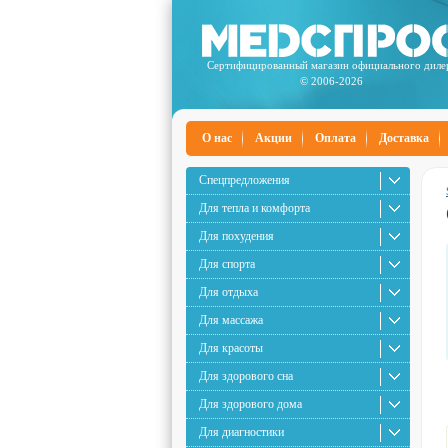
Сертифицированный магазин официального диле
© 2006-2026
О нас
Акции
Оплата
Доставка
Спецпредложения
Для тепла и комфорта
Для похудения
Для спорта
Для отдыха
Для массажа
Для красоты
Для здорового сна
Для здорового дома
Для диагностики