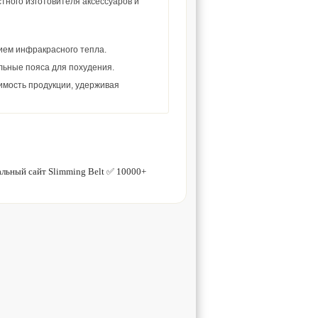
тного изготовителя аксессуаров и
ием инфракрасного тепла.
льные пояса для похудения.
имость продукции, удерживая
льный сайт Slimming Belt ✅ 10000+