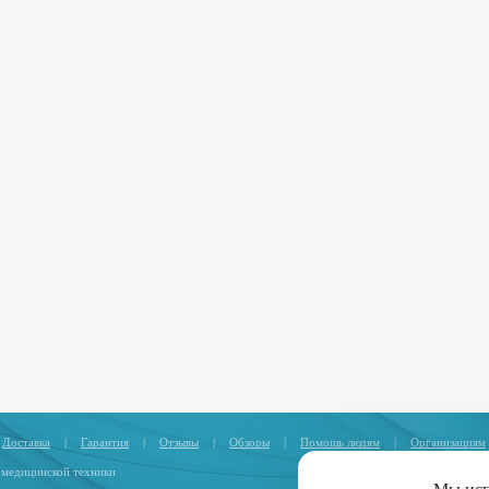
Доставка
|
Гарантия
|
Отзывы
|
Обзоры
|
Помощь людям
|
Организациям
 медицинской техники