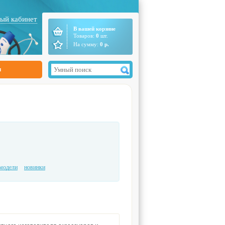
ый кабинет
В вашей корзине
Товаров:
0
шт.
На сумму:
0
р.
ы
модели
новинки