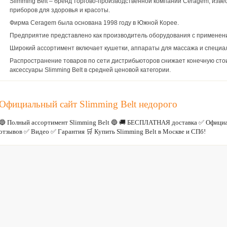
Slimming Belt – бренд торгово-производственной компании Ceragem, извес
приборов для здоровья и красоты.
Фирма Ceragem была основана 1998 году в Южной Корее.
Предприятие представлено как производитель оборудования с применен
Широкий ассортимент включает кушетки, аппараты для массажа и специа
Распространение товаров по сети дистрибьюторов снижает конечную сто
аксессуары Slimming Belt в средней ценовой категории.
Официальный сайт Slimming Belt недорого
🔵 Полный ассортимент Slimming Belt 🔵 🚚 БЕСПЛАТНАЯ доставка ✅ Официа
отзывов ✅ Видео ✅ Гарантия 🛒 Купить Slimming Belt в Москве и СПб!