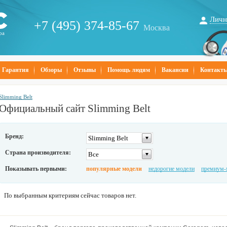
Личн
+7 (495) 374-85-67
Москва
ра
Гарантия
Обзоры
Отзывы
Помощь людям
Вакансии
Контакт
Slimming Belt
Официальный сайт Slimming Belt
Бренд:
Slimming Belt
Страна производителя:
Все
Показывать первыми:
популярные модели
недорогие модели
премиум-
По выбранным критериям сейчас товаров нет.