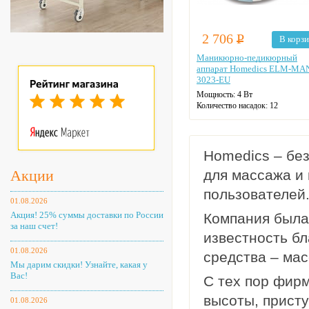
2 706
Р
В корз
Маникюрно-педикюрный
аппарат Homedics ELM-MA
3023-EU
Мощность: 4 Вт
Количество насадок: 12
Скорость вращения: 8600 об./м
Реверс
Лампа для сушки
Цвет: белый
Homedics – бе
Акции
для массажа и
пользователей
01.08.2026
Акция! 25% суммы доставки по России
Компания была
за наш счет!
известность бл
01.08.2026
средства – мас
Мы дарим скидки! Узнайте, какая у
Вас!
С тех пор фирм
высоты, присту
01.08.2026