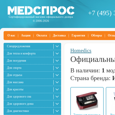
+7 (495) 
Сертифицированный магазин официального дилера
© 2006-2026
О нас
Акции
Оплата
Доставка
Гарантия
Обзоры
Отз
Спецпредложения
Homedics
Для тепла и комфорта
Официальны
Для похудения
Для спорта
В наличии:
1
мод
Для отдыха
Страна бренда:
Для массажа
Для красоты
Для здорового сна
Для здорового дома
Для диагностики
Товары для красоты и
Кос