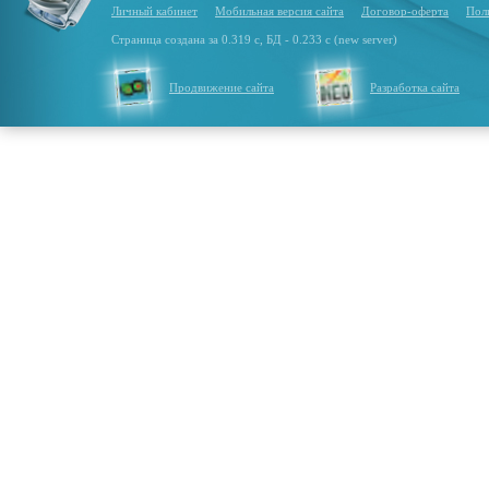
Личный кабинет
Мобильная версия сайта
Договор-оферта
Пол
Страница создана за 0.319 с, БД - 0.233 с (new server)
Продвижение сайта
Разработка сайта