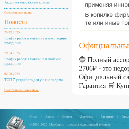
Акция на массажные кресла!
применяя иннов
Смотреть все акции →
В копилке фир
Новости
те или иные то
25.12.2025
График работы магазина в новогодние
праздники
Официальный
29.04.2025
🔵 Полный ассор
График работы магазина в майские
праздники
2706₽ - это не
02.09.2024
Официальный са
ТОП-7 устройств для уютного дома
Гарантия 🛒 Куп
Смотреть все новости →
О нас
|
Акции
|
Оплата
|
Доставка
|
Гарантия
|
Отзы
© 2006-2026. МедСпрос - продажа медицинской техники