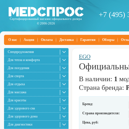
+7 (495) 
Сертифицированный магазин официального дилера
© 2006-2026
О нас
Акции
Оплата
Доставка
Гарантия
Обзоры
Отз
Спецпредложения
EGO
Для тепла и комфорта
Официальны
Для похудения
Для спорта
В наличии:
1
мод
Для отдыха
Страна бренда:
Для массажа
Для красоты
Бренд:
Для здорового сна
Страна производителя:
Для здорового дома
Цена, руб:
Для диагностики