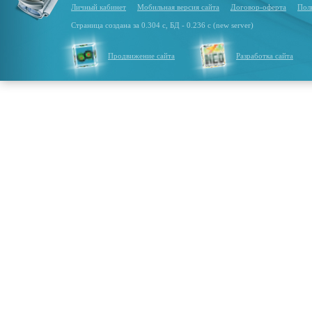
Личный кабинет
Мобильная версия сайта
Договор-оферта
Пол
Страница создана за 0.304 с, БД - 0.236 с (new server)
Продвижение сайта
Разработка сайта