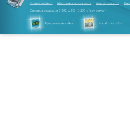
Личный кабинет
Мобильная версия сайта
Договор-оферта
Пол
Страница создана за 0.302 с, БД - 0.233 с (new server)
Продвижение сайта
Разработка сайта