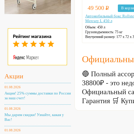
49 500
Р
В корз
Автомобильный бокс Rollste
Mercury L 450 л
Объем:
450 л
Грузоподъемность:
75 кг
Внутренний размер:
177 х 72 х 
см
Официальный
🔵 Полный ассорт
Акции
38800₽ - это н
01.08.2026
Официальный сай
Акция! 25% суммы доставки по России
за наш счет!
Гарантия 🛒 Купи
01.08.2026
Мы дарим скидки! Узнайте, какая у
Вас!
01.08.2026