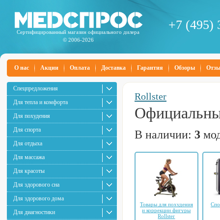
+7 (495) 
Сертифицированный магазин официального дилера
© 2006-2026
О нас
Акции
Оплата
Доставка
Гарантия
Обзоры
Отз
Спецпредложения
Rollster
Для тепла и комфорта
Официальный
Для похудения
Для спорта
В наличии:
3
мод
Для отдыха
Для массажа
Для красоты
Для здорового сна
Для здорового дома
Товары для похудения
Спо
и коррекции фигуры
Для диагностики
Rollster