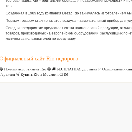
Торговая марка Rio – британский бренд для поддержания молодости и пр
тела.
Созданная в 1989 году компания Dezac Rio занималась изготовлением бы
Первым товаром стал ионизатор воздуха – замечательный прибор для у
Сегодня предприятие предлагает сотни наименований продукции, отлич
товаров, производимых на европейском оборудовании, заслуживших поче
количества пользователей по всему миру.
Официальный сайт Rio недорого
🔵 Полный ассортимент Rio 🔵 🚚 БЕСПЛАТНАЯ доставка ✅ Официальный сай
Гарантия 🛒 Купить Rio в Москве и СПб!