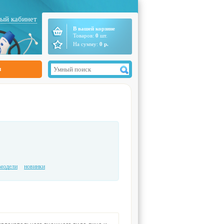
ый кабинет
В вашей корзине
Товаров:
0
шт.
На сумму:
0
р.
ы
модели
новинки