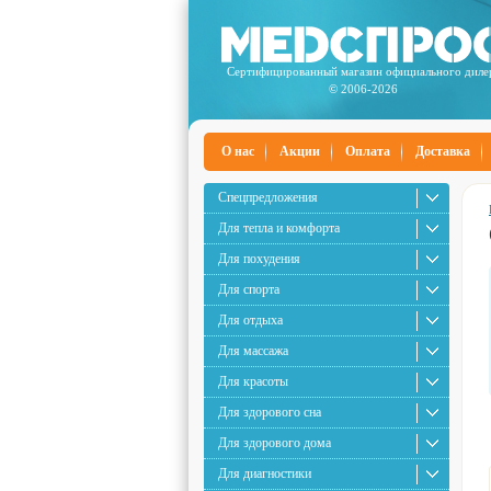
Сертифицированный магазин официального диле
© 2006-2026
О нас
Акции
Оплата
Доставка
Спецпредложения
Для тепла и комфорта
Для похудения
Для спорта
Для отдыха
Для массажа
Для красоты
Для здорового сна
Для здорового дома
Для диагностики