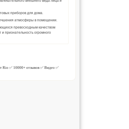
ивлекательного внешнего вида лица и
товых приборов для дома.
лучшения атмосферы в помещении.
ающихся превосходным качеством
т и признательность огромного
т Rio ✅ 10000+ отзывов ✅ Видео ✅