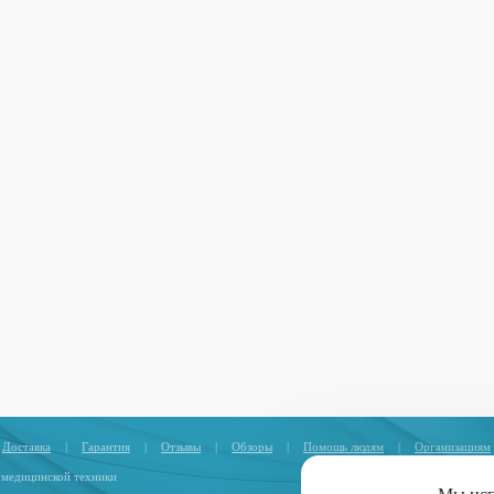
Доставка
|
Гарантия
|
Отзывы
|
Обзоры
|
Помощь людям
|
Организациям
 медицинской техники