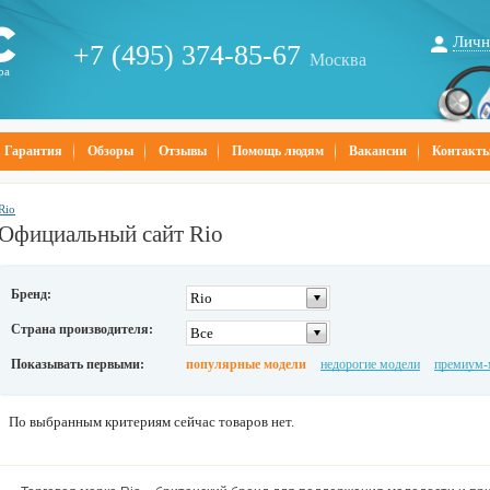
Личн
+7 (495) 374-85-67
Москва
ра
Гарантия
Обзоры
Отзывы
Помощь людям
Вакансии
Контакт
Rio
Официальный сайт Rio
Бренд:
Rio
Страна производителя:
Все
Показывать первыми:
популярные модели
недорогие модели
премиум-
По выбранным критериям сейчас товаров нет.