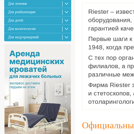
Для лечения
Riester – изве
Для реабилитации
оборудования,
Для детей
гарантией качес
Для косметологии
Для медучреждений
Первые шаги к 
1948, когда пр
С тех пор орга
филиалов, а п
различные меж
Фирма Riester 
и стетоскопов,
отоларингологи
Официальный