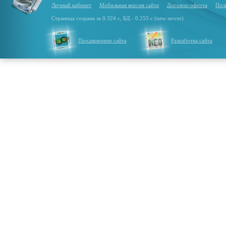
Личный кабинет
Мобильная версия сайта
Договор-оферта
Пол
Страница создана за 0.324 с, БД - 0.255 с (new server)
Продвижение сайта
Разработка сайта