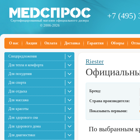
+7 (495) 
Сертифицированный магазин официального дилера
© 2006-2026
О нас
Акции
Оплата
Доставка
Гарантия
Обзоры
Отз
Спецпредложения
Riester
Для тепла и комфорта
Официальный
Для похудения
Для спорта
Бренд:
Для отдыха
Для массажа
Страна производителя:
Для красоты
Показывать первыми:
Для здорового сна
Для здорового дома
По выбранным кр
Для диагностики