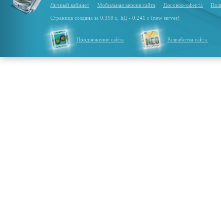
Личный кабинет
Мобильная версия сайта
Договор-оферта
Пол
Страница создана за 0.318 с, БД - 0.241 с (new server)
Продвижение сайта
Разработка сайта