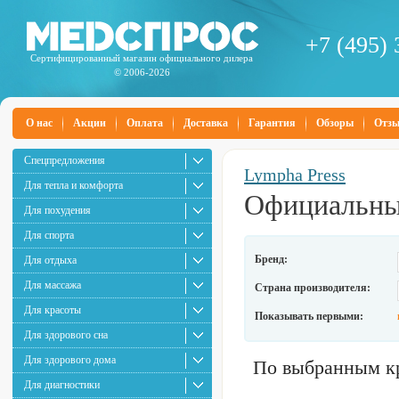
+7 (495) 
Сертифицированный магазин официального дилера
© 2006-2026
О нас
Акции
Оплата
Доставка
Гарантия
Обзоры
Отз
Спецпредложения
Lympha Press
Для тепла и комфорта
Официальный
Для похудения
Для спорта
Бренд:
Для отдыха
Для массажа
Страна производителя:
Для красоты
Показывать первыми:
Для здорового сна
Для здорового дома
По выбранным кр
Для диагностики