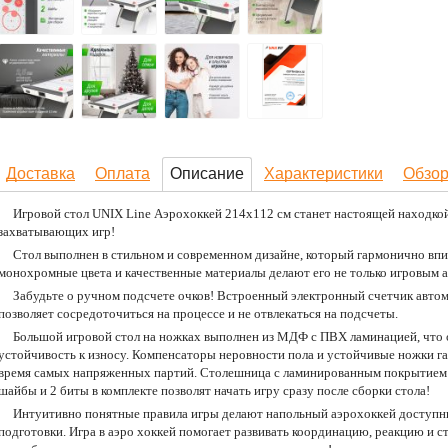
Доставка
Оплата
Описание
Характеристики
Обзо
Игровой стол UNIX Line Аэрохоккей 214х112 cм станет настоящей находко
захватывающих игр!
Стол выполнен в стильном и современном дизайне, который гармонично вп
монохромные цвета и качественные материалы делают его не только игровым а
Забудьте о ручном подсчете очков! Встроенный электронный счетчик автом
позволяет сосредоточиться на процессе и не отвлекаться на подсчеты.
Большой игровой стол на ножках выполнен из МДФ с ПВХ ламинацией, что о
устойчивость к износу. Компенсаторы неровности пола и устойчивые ножки г
время самых напряженных партий. Столешница с ламинированным покрытием 
шайбы и 2 биты в комплекте позволят начать игру сразу после сборки стола!
Интуитивно понятные правила игры делают напольный аэрохоккей доступны
подготовки. Игра в аэро хоккей помогает развивать координацию, реакцию и 