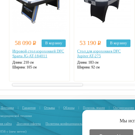
58 090
Р
53 190
Р
В корзину
В корзину
Игровой стол аэрохоккей DFC
Стол для аэрохоккея DFC
Sparta JG-AT-184011
Jupiter AT-275
Длина: 210 см
Длина: 183 см
Ширина: 105 см
Ширина: 92 см
Вес: 90 кг
Вес: 39 кг
Табло для подсчета очков:
Табло для подсчета очков:
электронное
электронное
Доставка
|
Гарантия
|
Отзывы
|
Обзоры
|
Помощь людям
|
Организациям
 медицинской техники
Мы ис
ия сайта
Договор-оферта
Политика конфиденциальности
.056 с (new server)