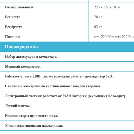
Размер упаковки:
223 х 122 х 18 см
Вес нетто:
70 кг
Вес брутто:
83 кг
Питание:
сеть 220 В/от сети 220 В 
Преимущества:
Набор аксессуаров в комплекте.
Мощный компрессор.
Работает от сети 220В, так же возможна работа через адаптер 12В.
Стильный электронный счетчик очков с каждой стороны.
Электронный счетчик работает от 2хАА батареек (в комплект не входят).
Легкий монтаж.
Компенсаторы неровности пола.
Углы с пластиковыми накладками.