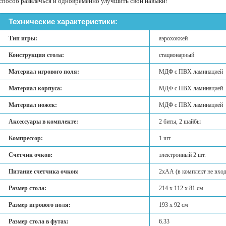
способ развлечься и одновременно улучшить свои навыки!
Технические характеристики:
Тип игры:
аэрохоккей
Конструкция стола:
стационарный
Материал игрового поля:
МДФ с ПВХ ламинацией
Материал корпуса:
МДФ с ПВХ ламинацией
Материал ножек:
МДФ с ПВХ ламинацией
Аксессуары в комплекте:
2 биты, 2 шайбы
Компрессор:
1 шт.
Счетчик очков:
электронный 2 шт.
Питание счетчика очков:
2хАА (в комплект не вход
Размер стола:
214 х 112 х 81 см
Размер игрового поля:
193 х 92 см
Размер стола в футах:
6.33