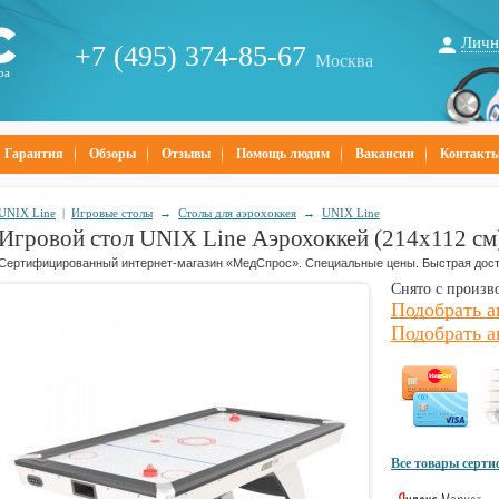
Личн
+7 (495) 374-85-67
Москва
ра
Гарантия
Обзоры
Отзывы
Помощь людям
Вакансии
Контакт
UNIX Line
|
Игровые столы
→
Столы для аэрохоккея
→
UNIX Line
Игровой стол UNIX Line Аэрохоккей (214х112 cм
Сертифицированный интернет-магазин «МедСпрос». Специальные цены. Быстрая дост
Снято с произв
Подобрать а
Подобрать а
Все товары серт