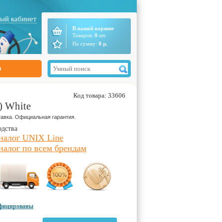
ый кабинет
В вашей корзине
Товаров:
0
шт.
На сумму:
0
р.
ы
Код товара: 33606
) White
авка. Официальная гарантия.
одства
налог UNIX Line
налог по всем брендам
ифицированы