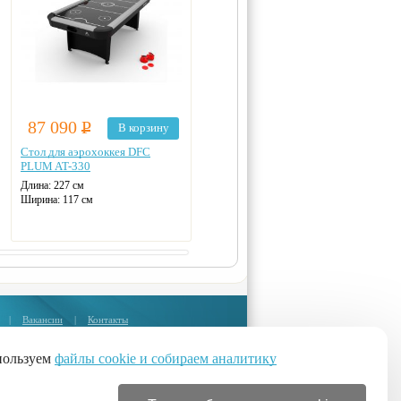
87 090
Р
96 790
Р
В корзину
В корзину
Стол для аэрохоккея DFC
Игровой стол аэрохоккей DFC
PLUM AT-330
Opal AT-320
Длина: 227 см
Длина: 214 см
Ширина: 117 см
Ширина: 123 см
Вес: 42 кг
Вес: 98 кг
Табло для подсчета очков:
Табло для подсчета очков:
электронное
электронное
|
Вакансии
|
Контакты
Москва:
+7 (495) 374-85-67
пользуем
файлы cookie и собираем аналитику
Санкт-Петербург:
бесплатные звонки из регионов: