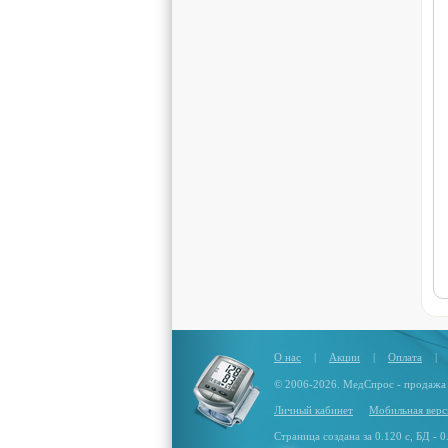
О нас
|
Акции
|
Оплата
|
© 2006-2026. МедСпрос - продажа
Личный кабинет
Мобильная верс
Страница создана за 0.120 с, БД - 0