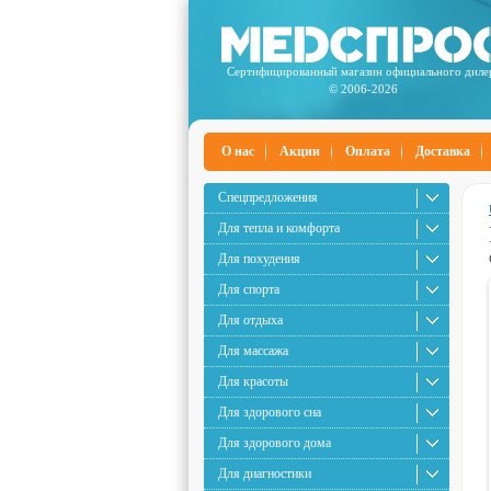
Сертифицированный магазин официального диле
© 2006-2026
О нас
Акции
Оплата
Доставка
Спецпредложения
Для тепла и комфорта
Для похудения
Для спорта
Для отдыха
Для массажа
Для красоты
Для здорового сна
Для здорового дома
Для диагностики