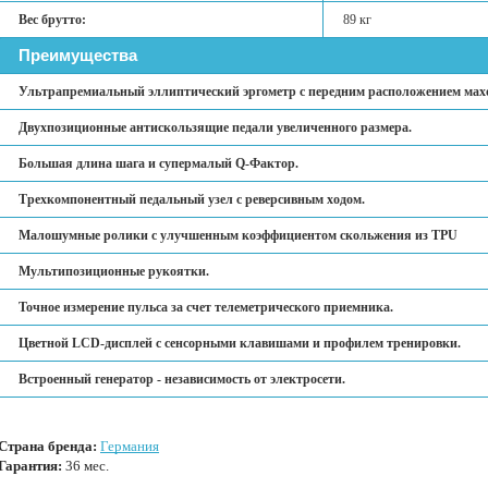
Вес брутто:
89 кг
Преимущества
Ультрапремиальный эллиптический эргометр с передним расположением мах
Двухпозиционные антискользящие педали увеличенного размера.
Большая длина шага и супермалый Q-Фактор.
Трехкомпонентный педальный узел с реверсивным ходом.
Малошумные ролики с улучшенным коэффициентом скольжения из TPU
Мультипозиционные рукоятки.
Точное измерение пульса за счет телеметрического приемника.
Цветной LCD-дисплей с сенсорными клавишами и профилем тренировки.
Встроенный генератор - независимость от электросети.
Страна бренда:
Германия
Гарантия:
36 мес.