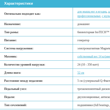
Характеристики
для мышц ног и ягодиц
,
д
Оптимально подходит как:
профессиональные
,
с мул
Назначение:
домашнее
Тип рамы:
биовекторная bioTECH™ V
Питание:
генератор
Система нагружения:
электромагнитная Magnete
Маховик:
собственный вес 14 кг(ине
Количество уровней нагрузки:
24 (10 - 350 ватт)
Длина шага:
52 см
Расстояние между педалями:
5 см (супермалый Q-Факт
Педальный узел:
трехкомпонентный дисков
Педали:
двухпозиционные, антиск
Тип сочленений:
подшипники (full bearings