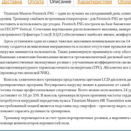
Доставка
Оплата
Описание
Характеристики
Обзо
Titanium Masters Frontech FSG – один из лучших на сегодняшний день элли
уровня. Тренажер снабжен встроенным генератором - для Frontech FSG не треб
поставить и использовать где угодно. Frontech FSG построен на базе биомехн
bioTECH™ Vertical. Сочетание вертикально расположенного маховика, вывере
ультрамалого Q-фактора 5 см (E.S.Q.F.) обеспечивает наиболее мягкое, комфор
Здесь установлен один из самых тяжелых маховиков номинальным весом 14 к
этому создается великолепная инерционность и полное отсутствие провалов вне
нагрузки занимается пользователь. Также равномерную прижимную силу обесп
Важными элементами биомеханики является трехкомпонентный дисковый шату
высококачественные малошумные ролики с улучшенным коэффициентом сколь
высокотемпературного термопластичного полиуретана (TPU). Абсолютно все
(производство японской NSK).
Консоль эллиптического тренажера представлена цветным LCD-дисплеем ди
тренировочных программ. Регулировать нагрузку можно в диапазоне от самой л
готовы только профессиональные спортсмены. Всего можно использовать 24 ур
составляет от 10 до 350. В консоль тренажера встроен приемник частоты серд
потребуется нагрудный передатчик пульса Titanium Masters HR Transmitter ил
востребованной опцией является подставка под смартфон – просмотр видео, с
поможет скрасить рутинность тренировок.
Тренажер перемещается за счет транспортировочных роликов, а выровнять
помощи компенсаторов неровностей пола.