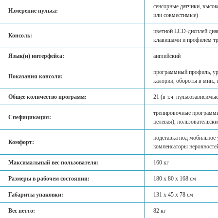
сенсорные датчики, высо
Измерение пульса:
или совместимые)
цветной LCD-дисплей диа
Консоль:
клавишами и профилем т
Язык(и) интерфейса:
английский
программный профиль, уро
Показания консоли:
калории, обороты в мин., 
Общее количество программ:
21 (в т.ч. пульсозависимые
тренировочные программы
Спефицикация:
целевая), пользовательски
подставка под мобильное 
Комфорт:
компенсаторы неровносте
Максимальный вес пользователя:
160 кг
Размеры в рабочем состоянии:
180 х 80 х 168 см
Габариты упаковки:
131 х 45 х 78 см
Вес нетто:
82 кг