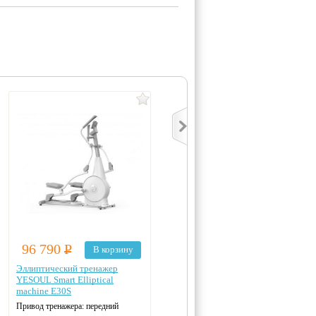
96 790
Р
95 992
Р
В корзину
В корзину
Эллиптический тренажер
Эллиптический эргометр
YESOUL Smart Elliptical
Titanium Masters Frontech FSA
machine E30S
Привод тренажера: передний
Привод тренажера: передний
Кол-во уровней нагрузки: 24