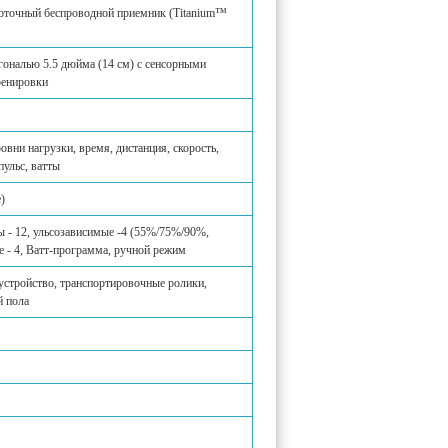
коточный беcпроводной приемник (Titanium™
гональю 5.5 дюйма (14 см) с сенсорными
ренировки
вни нагрузки, время, дистанция, скорость,
пульс, ватты
)
 - 12, ульсозависимые -4 (55%/75%/90%,
е - 4, Ватт-программа, ручной режим
устройство, транспортировочные ролики,
й пола