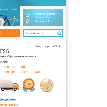
ый кабинет
В вашей корзине
Товаров:
0
шт.
На сумму:
0
р.
ы
Код товара: 32914
h FSG
авка. Официальная гарантия.
одства
налог Titanium
налог по всем брендам
ифицированы
ого инвентаря