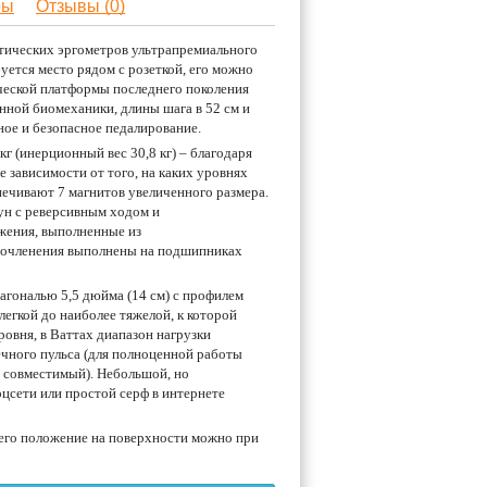
ры
Отзывы (0)
птических эргометров ультрапремиального
уется место рядом с розеткой, его можно
ической платформы последнего поколения
нной биомеханики, длины шага в 52 см и
тное и безопасное педалирование.
г (инерционный вес 30,8 кг) – благодаря
 зависимости от того, на каких уровнях
ечивают 7 магнитов увеличенного размера.
н с реверсивным ходом и
жения, выполненные из
 сочленения выполнены на подшипниках
агональю 5,5 дюйма (14 см) с профилем
егкой до наиболее тяжелой, к которой
овня, в Ваттах диапазон нагрузки
ечного пульса (для полноценной работы
и совместимый). Небольшой, но
оцсети или простой серф в интернете
 его положение на поверхности можно при