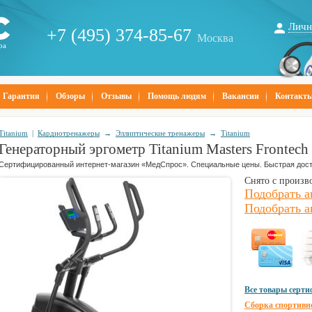
Личн
+7 (495) 374-85-67
Москва
ра
Гарантия
Обзоры
Отзывы
Помощь людям
Вакансии
Контакт
Titanium
|
Кардиотренажеры
→
Эллиптические тренажеры
→
Titanium
Генераторный эргометр Titanium Masters Frontec
Сертифицированный интернет-магазин «МедСпрос». Специальные цены. Быстрая дост
Снято с произв
Подобрать а
Подобрать а
Все товары серт
Сборка спортивн