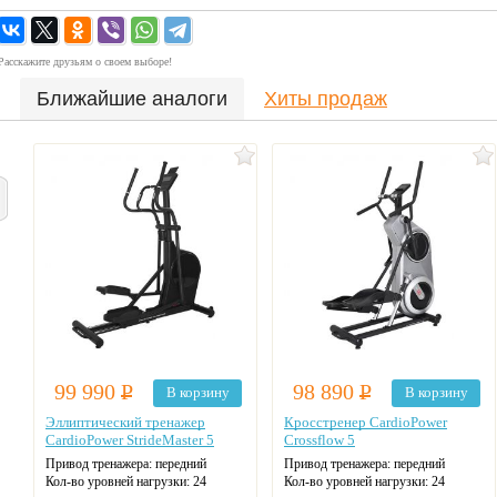
Расскажите друзьям о своем выборе!
Ближайшие аналоги
Хиты продаж
99 990
Р
98 890
Р
В корзину
В корзину
Эллиптический тренажер
Кросстренер CardioPower
CardioPower StrideMaster 5
Crossflow 5
Привод тренажера: передний
Привод тренажера: передний
Кол-во уровней нагрузки: 24
Кол-во уровней нагрузки: 24