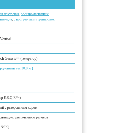
ля похудения
,
электромагнитные
,
ьтимедиа
,
с программами тренировок
ertical
ch Genesis™ (генератор)
рционный вес 30.8 кг)
ор E.S.Q.F.™)
ый с реверсивным ходом
ользящие, увеличенного размера
, NSK)