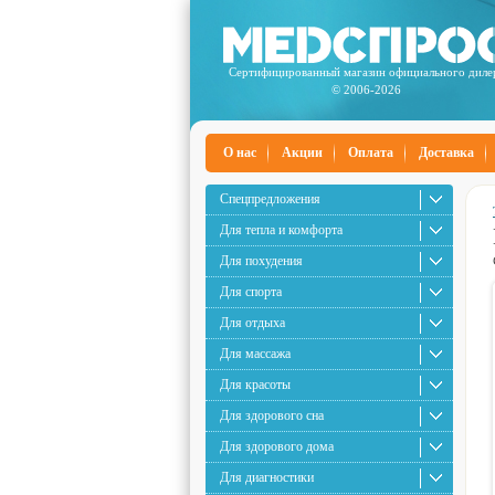
Сертифицированный магазин официального диле
© 2006-2026
О нас
Акции
Оплата
Доставка
Спецпредложения
Для тепла и комфорта
Для похудения
Для спорта
Для отдыха
Для массажа
Для красоты
Для здорового сна
Для здорового дома
Для диагностики