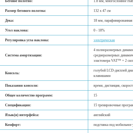
Беговое полотно:
1.8 мм, многослойное Hab
Размер бегового полотна:
132 х 47 см
Дека:
18 мм, парафинированная
Угол наклона:
0 - 18%
Регулировка угла наклона:
электрическая
4 полноразмерных динам
Система амортизации:
среднеразмерных динами
эластомера VAT™ + 2 си
голубой LCD-дисплей диа
Консоль:
клавишами
Показания консоли:
время, дистанция, скорост
Общее количество программ:
15
Спецификация:
15 тренировочные програ
Язык(и) интерфейса:
английский
Комфорт:
подставка под мобильное 