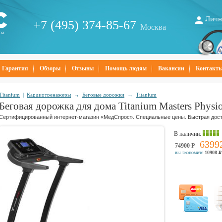
Личн
+7 (495) 374-85-67
Москва
ра
Гарантия
Обзоры
Отзывы
Помощь людям
Вакансии
Контакт
Titanium
|
Кардиотренажеры
→
Беговые дорожки
→
Titanium
Беговая дорожка для дома Titanium Masters Physi
Сертифицированный интернет-магазин «МедСпрос». Специальные цены. Быстрая дост
В наличии
:
6399
74900
Р
вы экономите
10908
Р