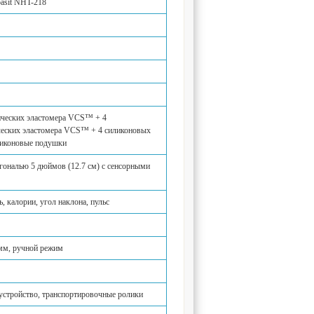
asit NНT-218
ических эластомера VCS™ + 4
ческих эластомера VCS™ + 4 силиконовых
ликоновые подушки
гональю 5 дюймов (12.7 см) c сенсорными
ь, калории, угол наклона, пульс
мм, ручной режим
устройство, транспортировочные ролики