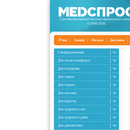
Сертифицированный магазин официального диле
© 2006-2026
О нас
Акции
Оплата
Доставка
Спецпредложения
Для тепла и комфорта
Для похудения
Для спорта
Для отдыха
Для массажа
Для красоты
Для здорового сна
Для здорового дома
Для диагностики