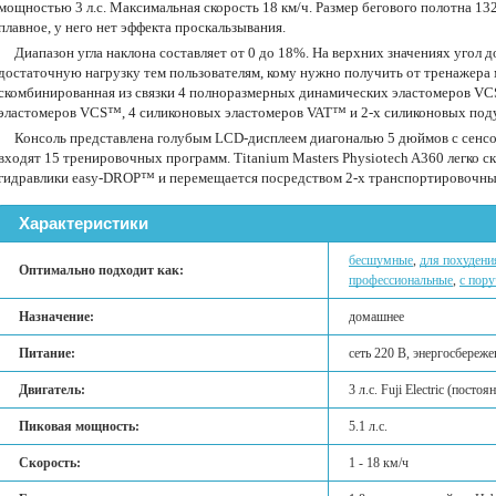
мощностью 3 л.с. Максимальная скорость 18 км/ч. Размер бегового полотна 1
плавное, у него нет эффекта проскальзывания.
Диапазон угла наклона составляет от 0 до 18%. На верхних значениях угол 
достаточную нагрузку тем пользователям, кому нужно получить от тренажера
скомбинированная из связки 4 полноразмерных динамических эластомеров V
эластомеров VCS™, 4 силиконовых эластомеров VAT™ и 2-х силиконовых под
Консоль представлена голубым LCD-дисплеем диагональю 5 дюймов c сенс
входят 15 тренировочных программ. Titanium Masters Physiotech A360 легко 
гидравлики easy-DROP™ и перемещается посредством 2-х транспортировочны
Характеристики
бесшумные
,
для похудени
Оптимально подходит как:
профессиональные
,
с пор
Назначение:
домашнее
Питание:
сеть 220 В, энергосбереже
Двигатель:
3 л.с. Fuji Electric (посто
Пиковая мощность:
5.1 л.с.
Скорость:
1 - 18 км/ч