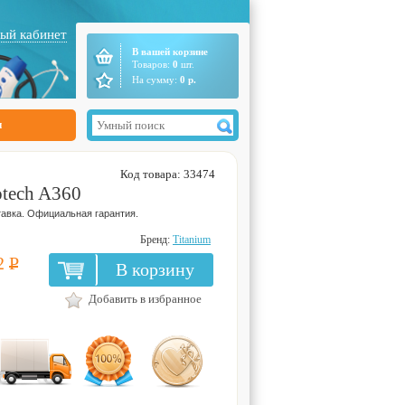
ый кабинет
В вашей корзине
Товаров:
0
шт.
На сумму:
0
р.
ы
Код товара: 33474
otech A360
авка. Официальная гарантия.
Бренд:
Titanium
2
Р
В корзину
Добавить в избранное