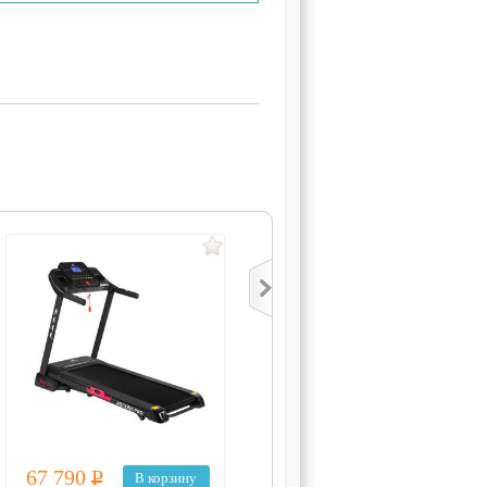
67 790
Р
67 992
Р
В корзину
Выбрать