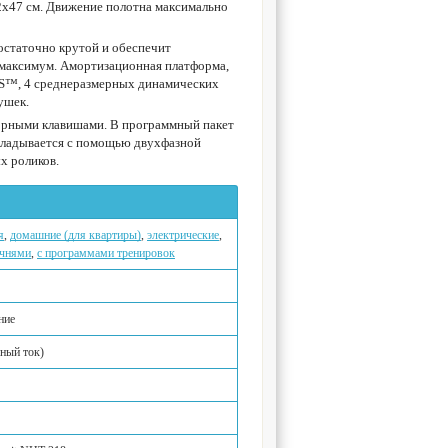
32х47 см. Движение полотна максимально
достаточно крутой и обеспечит
 максимум. Амортизационная платформа,
CS™, 4 среднеразмерных динамических
ушек.
орными клавишами. В программный пакет
складывается с помощью двухфазной
х роликов.
я
,
домашние (для квартиры)
,
электрические
,
учнями
,
с программами тренировок
ние
янный ток)