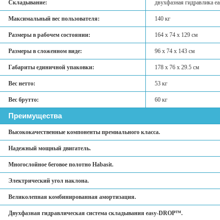
Складывание:
двухфазная гидравлика 
Максимальный вес пользователя:
140 кг
Размеры в рабочем состоянии:
164 х 74 х 129 см
Размеры в сложенном виде:
96 х 74 х 143 см
Габариты единичной упаковки:
178 х 76 х 29.5 см
Вес нетто:
53 кг
Вес брутто:
60 кг
Преимущества
Высококачественные компоненты премиального класса.
Надежный мощный двигатель.
Многослойное беговое полотно Habasit.
Электрический угол наклона.
Великолепная комбинированная амортизация.
Двухфазная гидравлическая система складывания easy-DROP™.