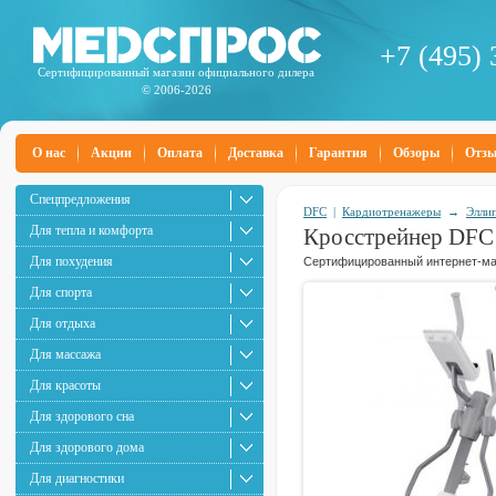
+7 (495) 
Сертифицированный магазин официального дилера
© 2006-2026
О нас
Акции
Оплата
Доставка
Гарантия
Обзоры
Отз
Спецпредложения
DFC
|
Кардиотренажеры
→
Элли
Для тепла и комфорта
Кросстрейнер DFC
Для похудения
Сертифицированный интернет-маг
Для спорта
Для отдыха
Для массажа
Для красоты
Для здорового сна
Для здорового дома
Для диагностики