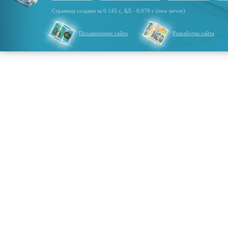
Страница создана за 0.145 с, БД - 0.078 с (new server)
Продвижение сайта
Разработка сайта