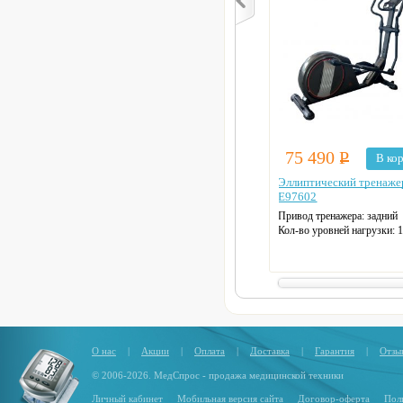
75 490
Р
В ко
Эллиптический тренаж
E97602
Привод тренажера: задний
Кол-во уровней нагрузки: 
Маховик: 11 кг
Макс. нагрузка: 135 кг
Длина шага: 48 см
Датчики пульса
Цвет: черный
О нас
|
Акции
|
Оплата
|
Доставка
|
Гарантия
|
Отзы
© 2006-2026. МедСпрос - продажа медицинской техники
Личный кабинет
Мобильная версия сайта
Договор-оферта
Пол