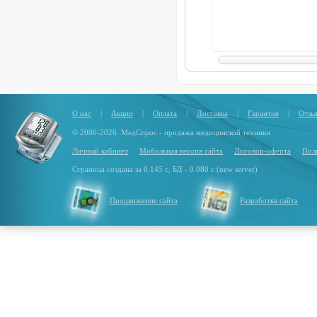
О нас
|
Акции
|
Оплата
|
Доставка
|
Гарантия
|
Отзы
© 2006-2026. МедСпрос - продажа медицинской техники
Личный кабинет
Мобильная версия сайта
Договор-оферта
Пол
Страница создана за 0.145 с, БД - 0.080 с (new server)
Продвижение сайта
Разработка сайта