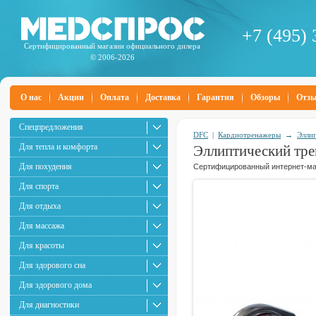
+7 (495) 
Сертифицированный магазин официального дилера
© 2006-2026
О нас
Акции
Оплата
Доставка
Гарантия
Обзоры
Отз
Спецпредложения
DFC
|
Кардиотренажеры
→
Элли
Для тепла и комфорта
Эллиптический тр
Для похудения
Сертифицированный интернет-маг
Для спорта
Для отдыха
Для массажа
Для красоты
Для здорового сна
Для здорового дома
Для диагностики