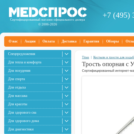
+7 (495) 
Сертифицированный магазин официального дилера
© 2006-2026
О нас
Акции
Оплата
Доставка
Гарантия
Обзоры
Отз
Спецпредложения
Titan
|
Костыли и трости для ходь
Для тепла и комфорта
Трость опорная с 
Для похудения
Сертифицированный интернет-маг
Для спорта
Для отдыха
Для массажа
Для красоты
Для здорового сна
Для здорового дома
Для диагностики