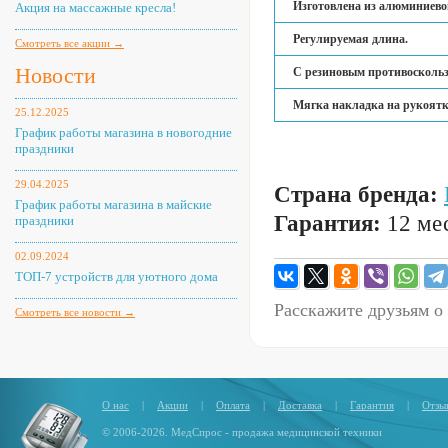
Изготовлена из алюминиево
Акция на массажные кресла!
Регулируемая длина.
Смотреть все акции →
Новости
С резиновым противоскольз
Мягка накладка на рукоятк
25.12.2025
График работы магазина в новогодние
праздники
29.04.2025
Страна бренда:
График работы магазина в майские
Гарантия:
12 мес
праздники
02.09.2024
ТОП-7 устройств для уютного дома
Расскажите друзьям о
Смотреть все новости →
О нас
|
Акции
|
Оплата
|
Доставка
|
Гарантия
|
Отзы
© 2006-2026. МедСпрос - продажа медицинской техники