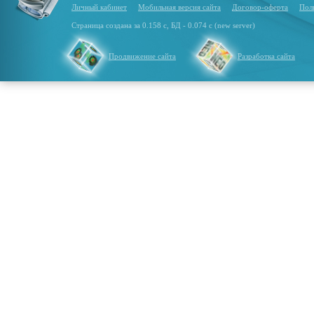
Личный кабинет
Мобильная версия сайта
Договор-оферта
Пол
Страница создана за 0.158 с, БД - 0.074 с (new server)
Продвижение сайта
Разработка сайта