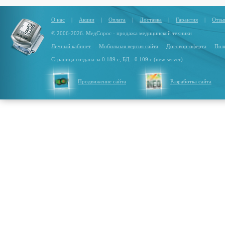
О нас
|
Акции
|
Оплата
|
Доставка
|
Гарантия
|
Отзы
© 2006-2026. МедСпрос - продажа медицинской техники
Личный кабинет
Мобильная версия сайта
Договор-оферта
Пол
Страница создана за 0.189 с, БД - 0.109 с (new server)
Продвижение сайта
Разработка сайта