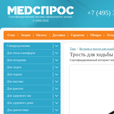
+7 (495) 
Сертифицированный магазин официального дилера
© 2006-2026
О нас
Акции
Оплата
Доставка
Гарантия
Обзоры
Отз
Спецпредложения
Titan
|
Костыли и трости для ходь
Для тепла и комфорта
Трость для ходьбы
Для похудения
Сертифицированный интернет-маг
Для спорта
Для отдыха
Для массажа
Для красоты
Для здорового сна
Для здорового дома
Для диагностики