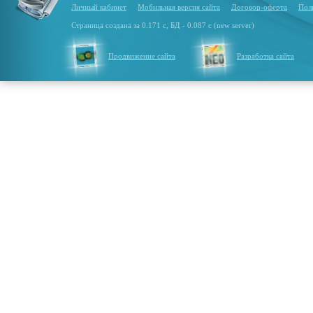
Личный кабинет
Мобильная версия сайта
Договор-оферта
Пол
Страница создана за 0.171 с, БД - 0.087 с (new server)
Продвижение сайта
Разработка сайта