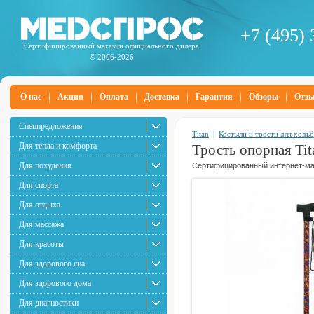
+7 (495) 
Сертифицированный магазин официального дилера
© 2006-2026
О нас
Акции
Оплата
Доставка
Гарантия
Обзоры
Отз
Спецпредложения
Titan
|
Костыли и трости для ходь
Для тепла и комфорта
Трость опорная Ti
Для похудения
Сертифицированный интернет-маг
Для спорта
Для отдыха
Для массажа
Для красоты
Для здорового сна
Для здорового дома
Для диагностики