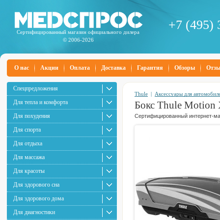
+7 (495) 
Сертифицированный магазин официального дилера
© 2006-2026
О нас
Акции
Оплата
Доставка
Гарантия
Обзоры
Отз
Спецпредложения
Thule
|
Аксессуары для автомобил
Для тепла и комфорта
Бокс Thule Motion 
Для похудения
Сертифицированный интернет-маг
Для спорта
Для отдыха
Для массажа
Для красоты
Для здорового сна
Для здорового дома
Для диагностики