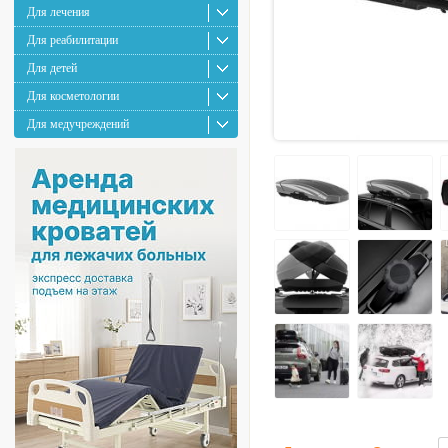
Для лечения
Для реабилитации
Для детей
Для косметологии
Для медучреждений