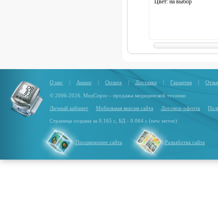
Цвет: на выбор
О нас
|
Акции
|
Оплата
|
Доставка
|
Гарантия
|
Отзы
© 2006-2026. МедСпрос - продажа медицинской техники
Личный кабинет
Мобильная версия сайта
Договор-оферта
Пол
Страница создана за 0.165 с, БД - 0.064 с (new server)
Продвижение сайта
Разработка сайта