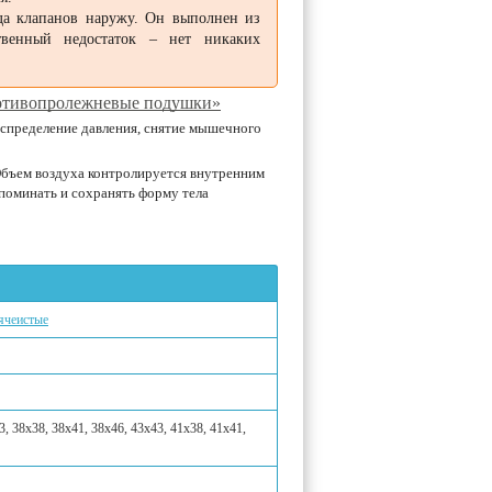
да клапанов наружу. Он выполнен из
твенный недостаток – нет никаких
ротивопролежневые подушки»
аспределение давления, снятие мышечного
Объем воздуха контролируется внутренним
поминать и сохранять форму тела
ячеистые
3, 38х38, 38x41, 38х46, 43x43, 41х38, 41х41,