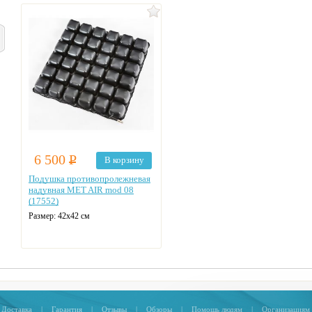
6 500
Р
В корзину
Подушка противопролежневая
надувная MET AIR mod 08
(17552)
Размер: 42х42 см
Макс. нагрузка: 120 кг
Доставка
|
Гарантия
|
Отзывы
|
Обзоры
|
Помощь людям
|
Организациям