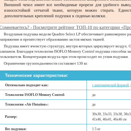
Внешний чехол имеет все необходимые прорези для удобного выво
износостойкой сетчатой ткани, которую можно стирать. Единс
дополнительных креплений подушки к сиденью коляски.
Сомневаетесь? - Посмотрите рейтинг ТОП-10 по категории «П
Воздушная подушка модели Quadtro Select LP обеспечивает равномерное р
напряжение и препятствует образованию застоя мягких тканей.
Подушка имеет ячеистую структуру, внутри которых циркулирует воздух. 
клапаном. Благодаря технологии ISOFLO Memory Control подушка способна за
пользователя. Концентрация воздуха при этом происходит по углам подушки.
Ограничение грузоподъемности составляет 130 кг.
Технические характеристики:
Оптимально подходит как:
с анатомической формой
,
Технология ISOFLO Memory Control:
да
Технология «Air Flotation»:
да
30х30, 33х33, 33х38, 38х3
Размер:
41x46, 46х41, 46х46 см
Вес подушки:
1.5 кг