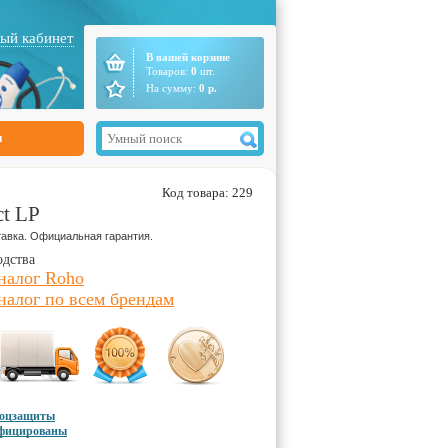
ый кабинет
В вашей корзине
Товаров:
0
шт.
На сумму:
0
р.
ы
Код товара: 229
t LP
авка. Официальная гарантия.
одства
налог Roho
налог по всем брендам
соцзащиты
ифицированы