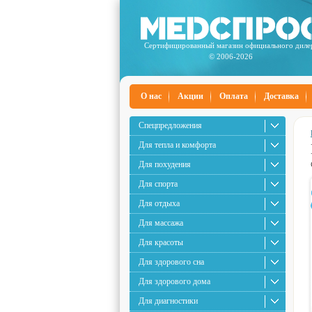
Сертифицированный магазин официального диле
© 2006-2026
О нас
Акции
Оплата
Доставка
Спецпредложения
Для тепла и комфорта
Для похудения
Для спорта
Для отдыха
Для массажа
Для красоты
Для здорового сна
Для здорового дома
Для диагностики