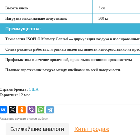
Высота ячеек:
5 см
Нагрузка максимально допустимая:
300 кг
Преимущества:
Технология ISOFLO Memory Control — циркуляция воздуха в изолированных 
Смена режимов работы для разных видов активности непосредственно из крес
Профилактика и лечение пролежней, правильное позиционирование тела
Плавное перетекание воздуха между ячейками по всей поверхности.
Страна бренда:
США
Гарантия:
12 мес.
Расскажите друзьям о своем выборе!
Ближайшие аналоги
Хиты продаж