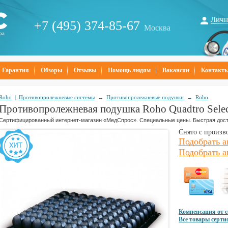
Личн
+7 (495) 374-85-67
Москва
ра
Гарантия
Обзоры
Отзывы
Помощь людям
Вакансии
Контакт
Roho
|
Противопролежневые системы
→
Противопролежневые подушки
→
Roho
Противопролежневая подушка Roho Quadtro Selec
Сертифицированный интернет-магазин «МедСпрос». Специальные цены. Быстрая дост
Снято с произв
Подобрать а
Подобрать а
Компенсация от 
Все товары серт