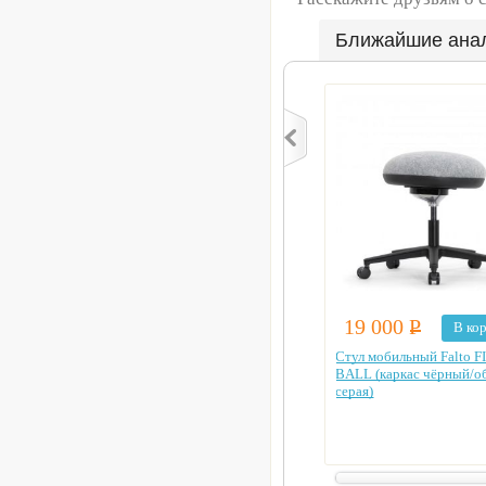
Ближайшие ана
19 000
Р
В ко
Стул мобильный Falto F
BALL (каркас чёрный/о
серая)