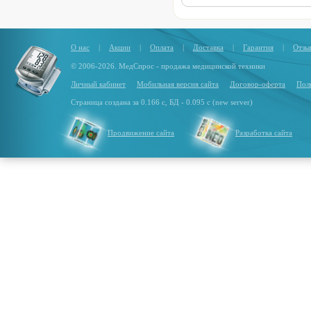
О нас
|
Акции
|
Оплата
|
Доставка
|
Гарантия
|
Отзы
© 2006-2026. МедСпрос - продажа медицинской техники
Личный кабинет
Мобильная версия сайта
Договор-оферта
Пол
Страница создана за 0.166 с, БД - 0.095 с (new server)
Продвижение сайта
Разработка сайта