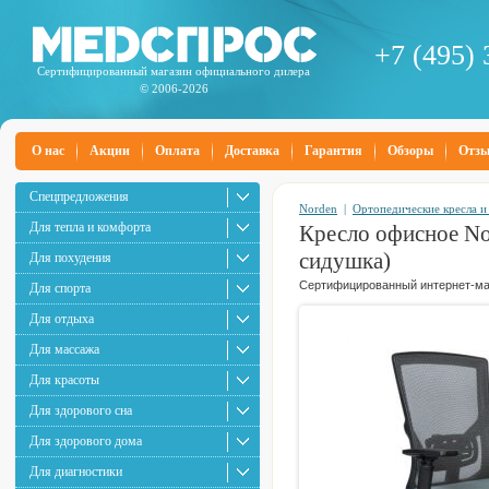
+7 (495) 
Сертифицированный магазин официального дилера
© 2006-2026
О нас
Акции
Оплата
Доставка
Гарантия
Обзоры
Отз
Спецпредложения
Norden
|
Ортопедические кресла и
Для тепла и комфорта
Кресло офисное Nor
сидушка)
Для похудения
Сертифицированный интернет-маг
Для спорта
Для отдыха
Для массажа
Для красоты
Для здорового сна
Для здорового дома
Для диагностики