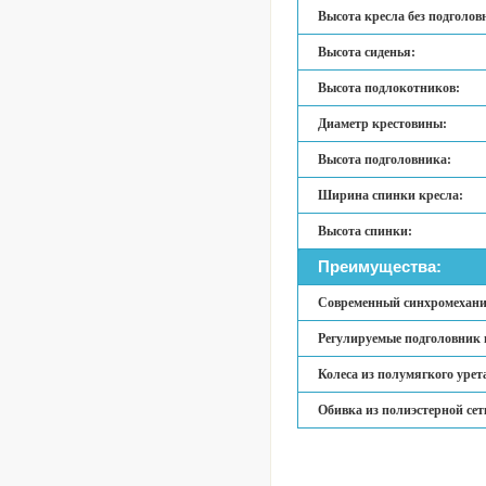
Высота кресла без подголов
Высота сиденья:
Высота подлокотников:
Диаметр крестовины:
Высота подголовника:
Ширина спинки кресла:
Высота спинки:
Преимущества:
Современный синхромеханиз
Регулируемые подголовник 
Колеса из полумягкого урет
Обивка из полиэстерной сет