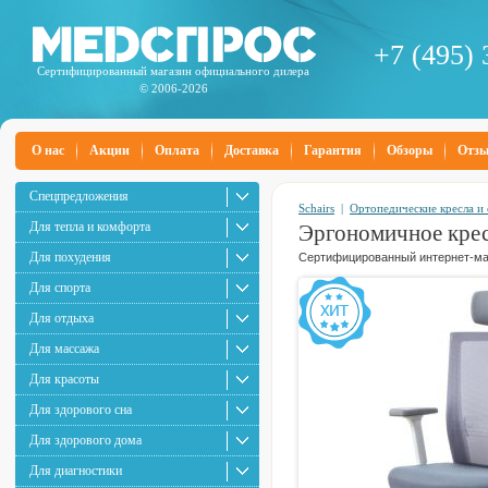
+7 (495) 
Сертифицированный магазин официального дилера
© 2006-2026
О нас
Акции
Оплата
Доставка
Гарантия
Обзоры
Отз
Спецпредложения
Schairs
|
Ортопедические кресла и 
Для тепла и комфорта
Эргономичное крес
Для похудения
Сертифицированный интернет-маг
Для спорта
Для отдыха
Для массажа
Для красоты
Для здорового сна
Для здорового дома
Для диагностики