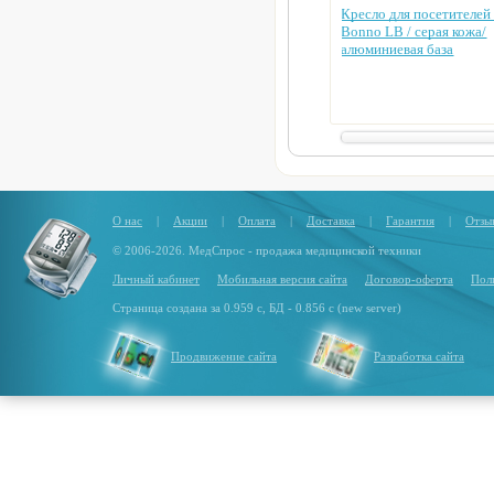
Кресло для посетителей
Bonno LB / серая кожа/
алюминиевая база
О нас
|
Акции
|
Оплата
|
Доставка
|
Гарантия
|
Отзы
© 2006-2026. МедСпрос - продажа медицинской техники
Личный кабинет
Мобильная версия сайта
Договор-оферта
Пол
Страница создана за 0.959 с, БД - 0.856 с (new server)
Продвижение сайта
Разработка сайта