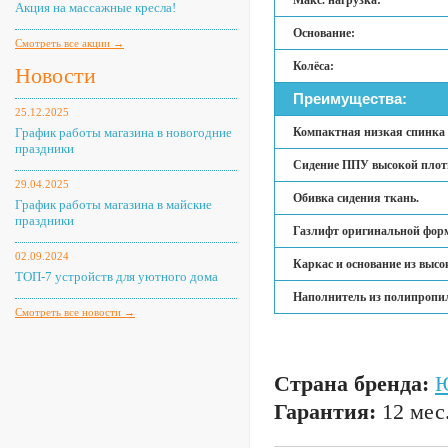
Макс. нагрузка:
Акция на массажные кресла!
Основание:
Смотреть все акции →
Колёса:
Новости
Преимущества:
25.12.2025
График работы магазина в новогодние
Компактная низкая спинка 
праздники
Сидение ППУ высокой плотн
29.04.2025
Обивка сидения ткань.
График работы магазина в майские
праздники
Газлифт оригинальной форм
02.09.2024
Каркас и основание из выс
ТОП-7 устройств для уютного дома
Наполнитель из полипропил
Смотреть все новости →
Страна бренда:
Ю
Гарантия:
12 мес