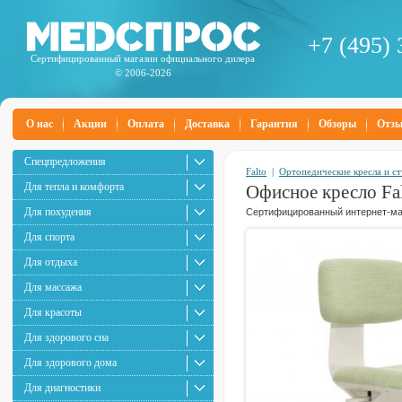
+7 (495) 
Сертифицированный магазин официального дилера
© 2006-2026
О нас
Акции
Оплата
Доставка
Гарантия
Обзоры
Отз
Спецпредложения
Falto
|
Ортопедические кресла и ст
Для тепла и комфорта
Офисное кресло Fal
Для похудения
Сертифицированный интернет-маг
Для спорта
Для отдыха
Для массажа
Для красоты
Для здорового сна
Для здорового дома
Для диагностики