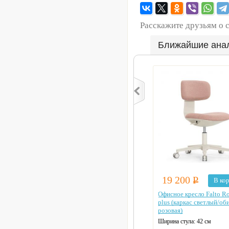
Расскажите друзьям о 
Ближайшие ана
19 200
Р
В ко
Офисное кресло Falto R
plus (каркас светлый/об
розовая)
Ширина стула:
42 см