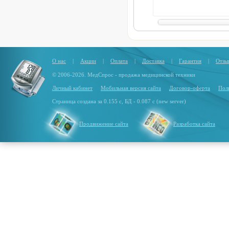
Высота стула:
86 см
Глубина стула:
38 см
Макс. нагрузка:
120 кг
О нас
|
Акции
|
Оплата
|
Доставка
|
Гарантия
|
Отзы
© 2006-2026. МедСпрос - продажа медицинской техники
Личный кабинет
Мобильная версия сайта
Договор-оферта
Пол
Страница создана за 0.155 с, БД - 0.087 с (new server)
Продвижение сайта
Разработка сайта