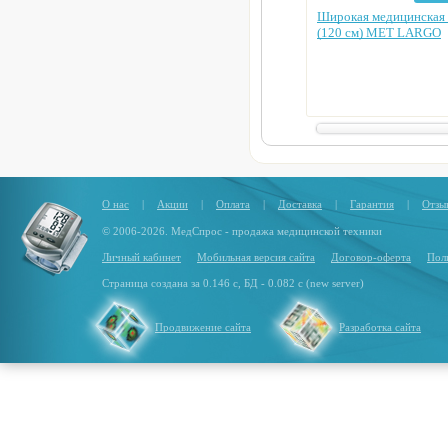
Широкая медицинская 
(120 см) MET LARGO
О нас
|
Акции
|
Оплата
|
Доставка
|
Гарантия
|
Отзы
© 2006-2026. МедСпрос - продажа медицинской техники
Личный кабинет
Мобильная версия сайта
Договор-оферта
Пол
Страница создана за 0.146 с, БД - 0.082 с (new server)
Продвижение сайта
Разработка сайта