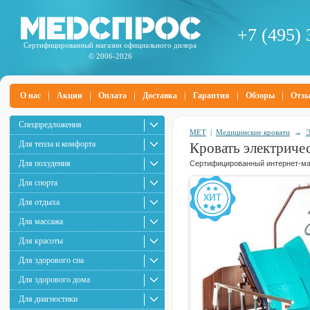
+7 (495) 
Сертифицированный магазин официального дилера
© 2006-2026
О нас
Акции
Оплата
Доставка
Гарантия
Обзоры
Отз
Спецпредложения
MET
|
Медицинские кровати
→
Э
Для тепла и комфорта
Кровать электриче
Для похудения
Сертифицированный интернет-маг
Для спорта
Для отдыха
Для массажа
Для красоты
Для здорового сна
Для здорового дома
Для диагностики