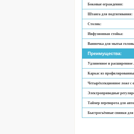
Боковые ограждения:
Штанга для подтягивания:
Столик:
Инфузионная стойка:
Ванночка для мытья голов
Преимущества:
Удлиненное и расширенное л
Каркас из профилированных
Четырёхсекционное ложе с 
Электроприводные регулиро
Таймер переворота для авт
Быстросъёмные спинки для о