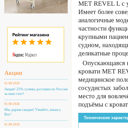
MET REVEL L с у
Имеет более сов
аналогичные моде
частности функци
крупными пациен
судном, находящ
деликатные проц
Опускающаяся к
кровати MET REV
Акции
медицинское пол
01.08.2026
сосудистых забо
Акция! 25% суммы доставки по России
за наш счет!
место для вовлеч
подъёмы с кроват
01.08.2026
Мы дарим скидки! Узнайте, какая у
Вас!
Технические характе
01.08.2026