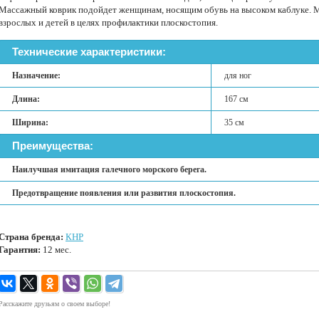
Массажный коврик подойдет женщинам, носящим обувь на высоком каблуке. М
взрослых и детей в целях профилактики плоскостопия.
Технические характеристики:
Назначение:
для ног
Длина:
167 см
Ширина:
35 см
Преимущества:
Наилучшая имитация галечного морского берега.
Предотвращение появления или развития плоскостопия.
Страна бренда:
КНР
Гарантия:
12 мес.
Расскажите друзьям о своем выборе!