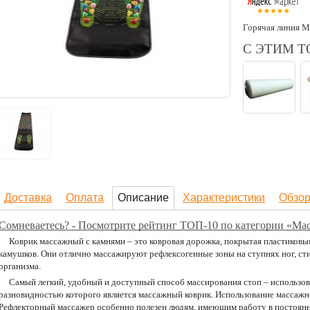
Горячая линия М
С ЭТИМ 
Доставка
Оплата
Описание
Характеристики
Обзо
Сомневаетесь? - Посмотрите рейтинг ТОП-10 по категории «Ма
Коврик массажный с камнями – это ковровая дорожка, покрытая пластиковы
камушков. Они отлично массажируют рефлексогенные зоны на ступнях ног, ст
организма.
Самый легкий, удобный и доступный способ массирования стоп – использов
разновидностью которого является массажный коврик. Использование массажно
Рефлекторный массажер особенно полезен людям, имеющим работу в постоян