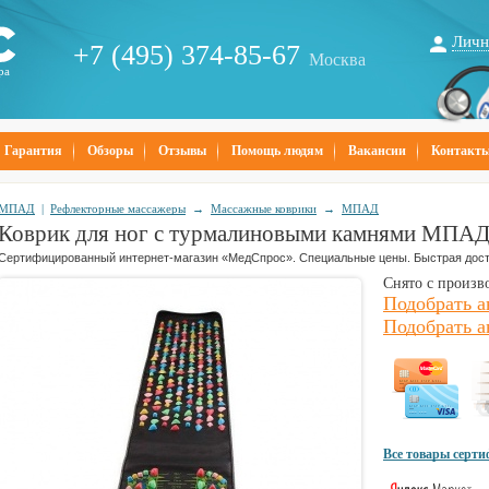
Личн
+7 (495) 374-85-67
Москва
ра
Гарантия
Обзоры
Отзывы
Помощь людям
Вакансии
Контакт
МПАД
|
Рефлекторные массажеры
→
Массажные коврики
→
МПАД
Коврик для ног с турмалиновыми камнями МПАД
Сертифицированный интернет-магазин «МедСпрос». Специальные цены. Быстрая дост
Снято с произв
Подобрать 
Подобрать а
Все товары серт