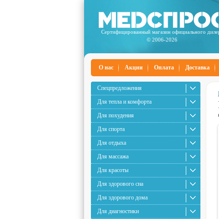
Сертифицированный магазин официального диле
© 2006-2026
О нас
Акции
Оплата
Доставка
Спецпредложения
Для тепла и комфорта
Для похудения
Для спорта
Для отдыха
Для массажа
Для красоты
Для здорового сна
Для здорового дома
Для диагностики