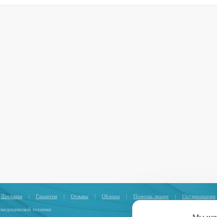
Доставка
|
Гарантия
|
Отзывы
|
Обзоры
|
Помощь людям
|
Организациям
 медицинской техники