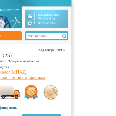
ый кабинет
В вашей корзине
Товаров:
0
шт.
На сумму:
0
р.
ы
Код товара: 20937
 0257
авка. Официальная гарантия.
одства
аналог МПАД
налог по всем брендам
ифицированы