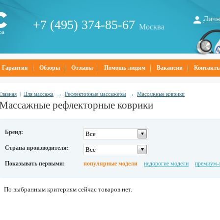
Личн
+7 (495) 374-85-67
Москва
ра
Гарантия
Обзоры
Отзывы
Помощь людям
Вакансии
Контакт
Главная
|
Для массажа
→
Рефлекторные массажеры
→
Массажные коврики
Массажные рефлекторные коврики
Бренд:
Все
Страна производителя:
Все
Показывать первыми:
популярные модели
недорогие модели
премиум-
По выбранным критериям сейчас товаров нет.