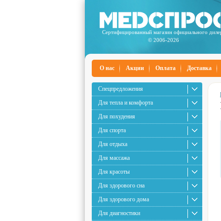
Сертифицированный магазин официального диле
© 2006-2026
О нас
Акции
Оплата
Доставка
Спецпредложения
Для тепла и комфорта
Для похудения
Для спорта
Для отдыха
Для массажа
Для красоты
Для здорового сна
Для здорового дома
Для диагностики