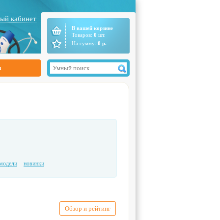
ый кабинет
В вашей корзине
Товаров:
0
шт.
На сумму:
0
р.
ы
модели
новинки
Обзор и рейтинг