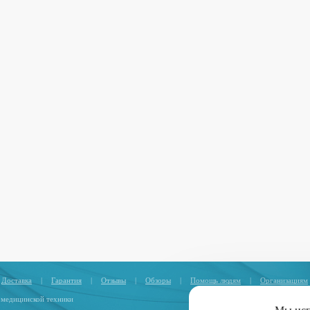
Доставка
|
Гарантия
|
Отзывы
|
Обзоры
|
Помощь людям
|
Организациям
 медицинской техники