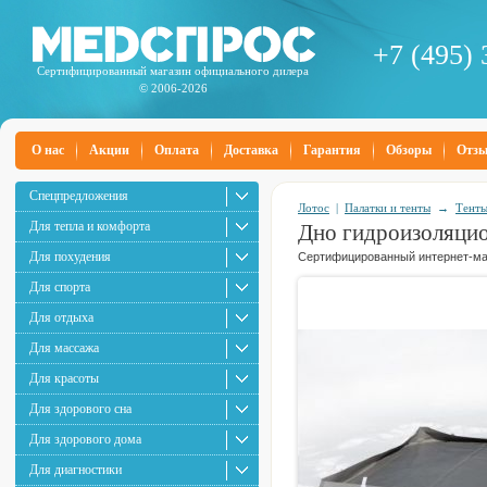
+7 (495) 
Сертифицированный магазин официального дилера
© 2006-2026
О нас
Акции
Оплата
Доставка
Гарантия
Обзоры
Отз
Спецпредложения
Лотос
|
Палатки и тенты
→
Тенты
Для тепла и комфорта
Дно гидроизоляцио
Для похудения
Сертифицированный интернет-маг
Для спорта
Для отдыха
Для массажа
Для красоты
Для здорового сна
Для здорового дома
Для диагностики