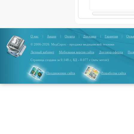
Тип:
внутренний тент-капсу
Материал тента:
ткань поли
Оксфорд 200Д (плотность 7
О нас
|
Акции
|
Оплата
|
Доставка
|
Гарантия
|
Отзы
© 2006-2026. МедСпрос - продажа медицинской техники
Личный кабинет
Мобильная версия сайта
Договор-оферта
Пол
Страница создана за 0.148 с, БД - 0.077 с (new server)
Продвижение сайта
Разработка сайта