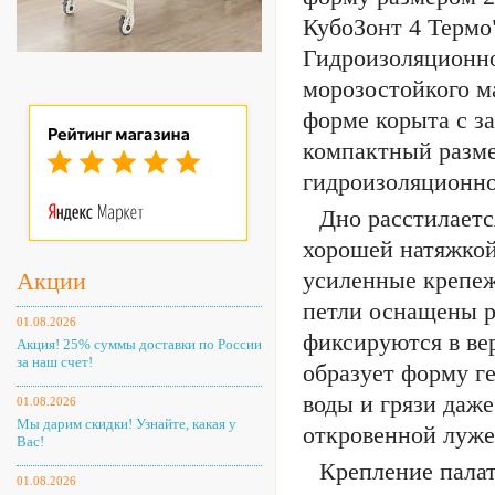
КубоЗонт 4 Термо"
Гидроизоляционно
морозостойкого м
форме корыта с з
компактный разме
гидроизоляционное
Дно расстилаетс
хорошей натяжкой
усиленные крепеж
Акции
петли оснащены р
01.08.2026
фиксируются в ве
Акция! 25% суммы доставки по России
за наш счет!
образует форму г
воды и грязи даже
01.08.2026
Мы дарим скидки! Узнайте, какая у
откровенной луже
Вас!
Крепление пала
01.08.2026