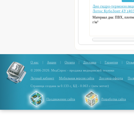
Дно гидро-термоизоляц
Лотос КубоЗонт 4У (40
Материал дна:
ПВХ, плотно
г/м²
Размер дна:
250 х 250 х 20
Вес:
5.3 кг
О нас
|
Акции
|
Оплата
|
Доставка
|
Гарантия
|
Отзы
© 2006-2026. МедСпрос - продажа медицинской техники
Личный кабинет
Мобильная версия сайта
Договор-оферта
Пол
Страница создана за 0.133 с, БД - 0.063 с (new server)
Продвижение сайта
Разработка сайта