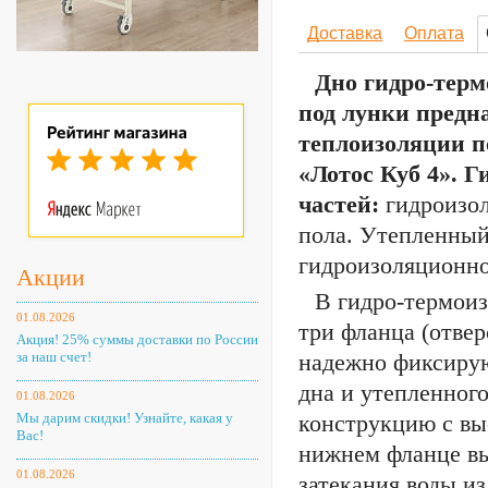
Доставка
Оплата
Дно гидро-терм
под лунки предн
теплоизоляции п
«Лотос Куб 4». Г
частей:
гидроизол
пола. Утепленный
гидроизоляционно
Акции
В гидро-термоиз
01.08.2026
три фланца (отве
Акция! 25% суммы доставки по России
за наш счет!
надежно фиксирую
дна и утепленног
01.08.2026
Мы дарим скидки! Узнайте, какая у
конструкцию с вы
Вас!
нижнем фланце вы
01.08.2026
затекания воды из