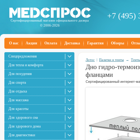
+7 (495) 
Сертифицированный магазин официального дилера
© 2006-2026
О нас
Акции
Оплата
Доставка
Гарантия
Обзоры
Отз
Спецпредложения
Лотос
|
Палатки и тенты
→
Тенты
Для тепла и комфорта
Дно гидро-термоиз
фланцами
Для похудения
Сертифицированный интернет-маг
Для спорта
Для отдыха
Для массажа
Для красоты
Для здорового сна
Для здорового дома
Для диагностики