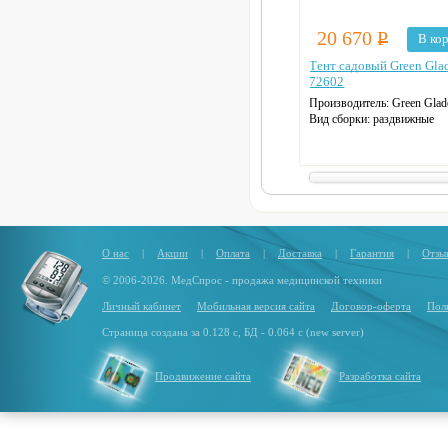
20 670
Р
В ко
Тент садовый Green Gla
72602
Производитель:
Green Glad
Вид сборки:
раздвижные
Основной материал:
полиэс
Основной цвет:
бежевый
Размер:
3,65х3,65х3,65 м
Высота:
2,29 м
Вес нетто:
10,5 кг
О нас
|
Акции
|
Оплата
|
Доставка
|
Гарантия
|
Отзы
© 2006-2026. МедСпрос - продажа медицинской техники
Личный кабинет
Мобильная версия сайта
Договор-оферта
Пол
Страница создана за 0.128 с, БД - 0.064 с (new server)
Продвижение сайта
Разработка сайта