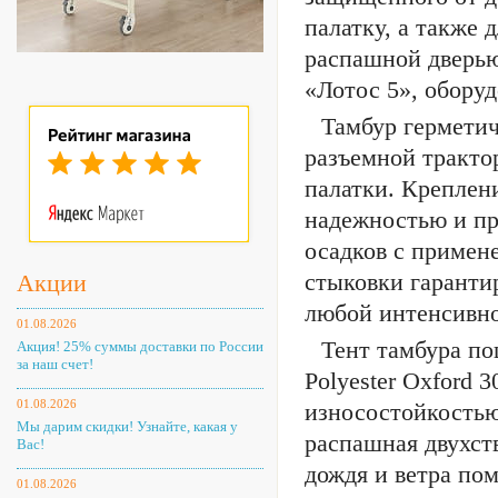
палатку, а также
распашной дверью
«Лотос 5», обору
Тамбур герметич
разъемной тракто
палатки. Креплен
надежностью и пр
осадков с примен
стыковки гаранти
Акции
любой интенсивно
01.08.2026
Тент тамбура по
Акция! 25% суммы доставки по России
за наш счет!
Polyester Oxford 
01.08.2026
износостойкостью
Мы дарим скидки! Узнайте, какая у
распашная двухст
Вас!
дождя и ветра по
01.08.2026