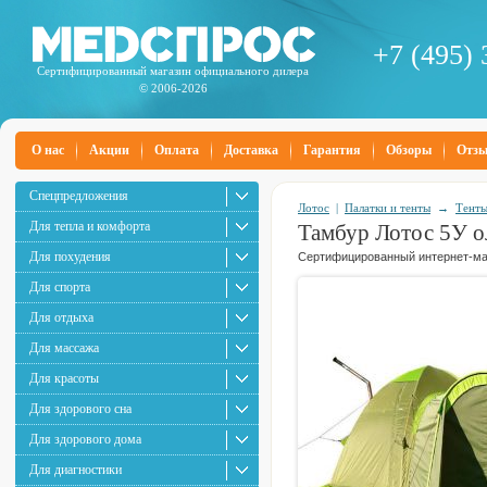
+7 (495) 
Сертифицированный магазин официального дилера
© 2006-2026
О нас
Акции
Оплата
Доставка
Гарантия
Обзоры
Отз
Спецпредложения
Лотос
|
Палатки и тенты
→
Тенты
Для тепла и комфорта
Тамбур Лотос 5У 
Для похудения
Сертифицированный интернет-маг
Для спорта
Для отдыха
Для массажа
Для красоты
Для здорового сна
Для здорового дома
Для диагностики