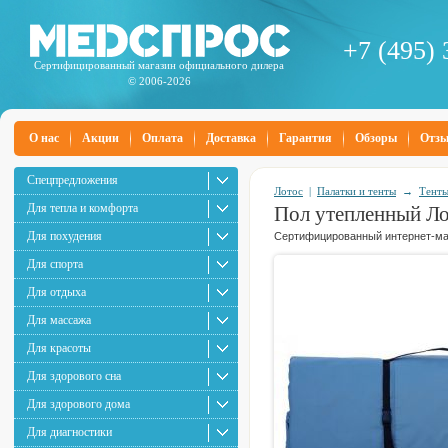
+7 (495) 
Сертифицированный магазин официального дилера
© 2006-2026
О нас
Акции
Оплата
Доставка
Гарантия
Обзоры
Отз
Спецпредложения
Лотос
|
Палатки и тенты
→
Тенты
Для тепла и комфорта
Пол утепленный Л
Для похудения
Сертифицированный интернет-маг
Для спорта
Для отдыха
Для массажа
Для красоты
Для здорового сна
Для здорового дома
Для диагностики