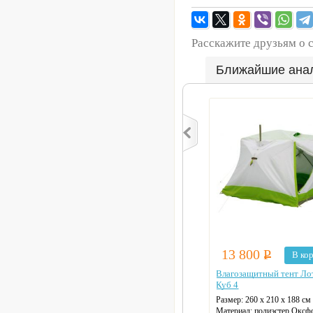
Расскажите друзьям о 
Ближайшие ана
13 800
Р
В ко
Влагозащитный тент Ло
Куб 4
Размер:
260 х 210 х 188 см
Материал:
полиэстер Оксф