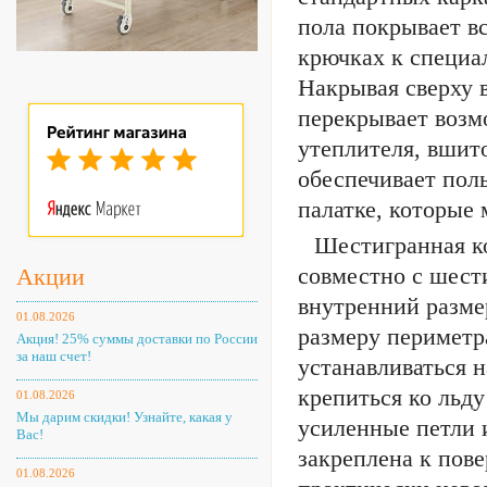
пола покрывает в
крючках к специа
Накрывая сверху 
перекрывает возмо
утеплителя, вшит
обеспечивает пол
палатке, которые
Шестигранная ко
совместно с шест
Акции
внутренний размер
01.08.2026
размеру периметр
Акция! 25% суммы доставки по России
за наш счет!
устанавливаться н
крепиться ко льд
01.08.2026
Мы дарим скидки! Узнайте, какая у
усиленные петли и
Вас!
закреплена к пов
01.08.2026