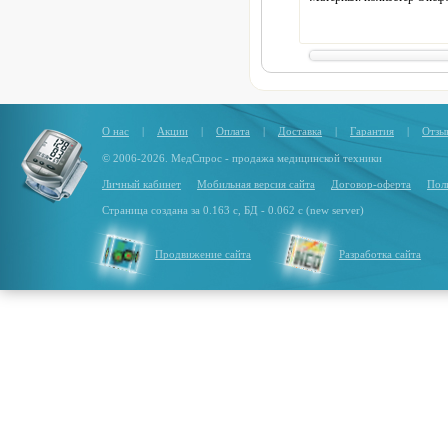
240Д ПУ 10 000
Вес тента:
4 кг
О нас
|
Акции
|
Оплата
|
Доставка
|
Гарантия
|
Отзы
© 2006-2026. МедСпрос - продажа медицинской техники
Личный кабинет
Мобильная версия сайта
Договор-оферта
Пол
Страница создана за 0.163 с, БД - 0.062 с (new server)
Продвижение сайта
Разработка сайта