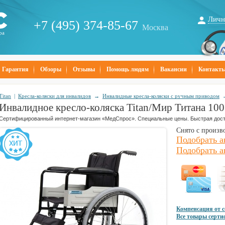
Личн
+7 (495) 374-85-67
Москва
ра
Гарантия
Обзоры
Отзывы
Помощь людям
Вакансии
Контакт
Titan
|
Кресла-коляски для инвалидов
→
Инвалидные кресла-коляски с ручным приводом
Инвалидное кресло-коляска Titan/Мир Титана 100 
Сертифицированный интернет-магазин «МедСпрос». Специальные цены. Быстрая дост
Снято с произв
Подобрать а
Подобрать а
Компенсация от 
Все товары серт