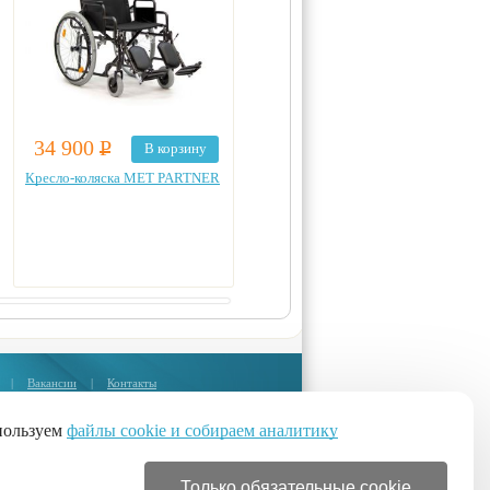
34 900
Р
34 900
Р
В корзину
В корзину
Кресло-коляска MET PARTNER
Кресло-коляска MET STABLE
|
Вакансии
|
Контакты
Москва:
+7 (495) 374-85-67
пользуем
файлы cookie и собираем аналитику
Санкт-Петербург:
бесплатные звонки из регионов:
Только обязательные cookie