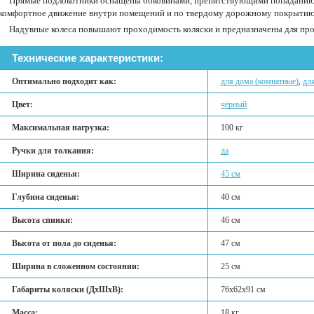
Прямые подлокотники оснащены боковинами, препятствующими попаданию г
комфортное движение внутри помещений и по твердому дорожному покрытию,
Надувные колеса повышают проходимость коляски и предназначены для прог
Технические характеристики:
Оптимально подходит как:
для дома (комнатные)
,
дл
Цвет:
чёрный
Максимальная нагрузка:
100 кг
Ручки для толкания:
да
Ширина сиденья:
45 см
Глубина сиденья:
40 см
Высота спинки:
46 см
Высота от пола до сиденья:
47 см
Ширина в сложенном состоянии:
25 см
Габариты коляски (ДхШхВ):
76х62х91 см
Масса:
18 кг