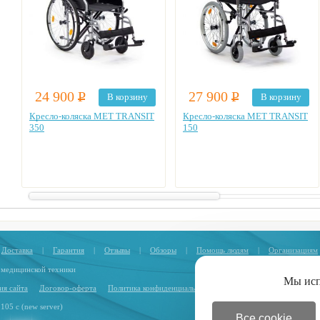
24 900
Р
27 900
Р
В корзину
В корзину
Кресло-коляска MET TRANSIT
Кресло-коляска MET TRANSIT
350
150
Доставка
|
Гарантия
|
Отзывы
|
Обзоры
|
Помощь людям
|
Организациям
 медицинской техники
Мы ис
ия сайта
Договор-оферта
Политика конфиденциальности
.105 с (new server)
Все cookie