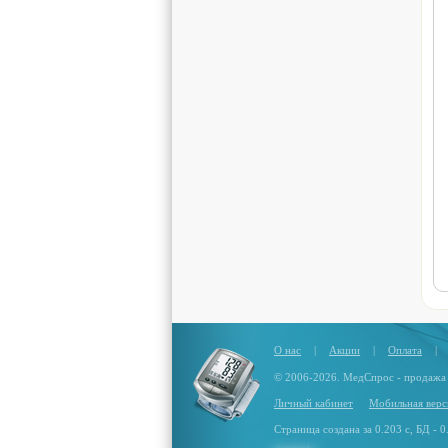
О нас
|
Акции
|
Оплата
|
© 2006-2026. МедСпрос - продажа
Личный кабинет
Мобильная верс
Страница создана за 0.203 с, БД - 0