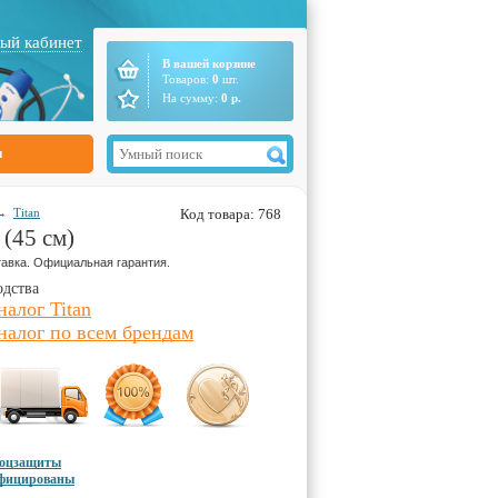
ый кабинет
В вашей корзине
Товаров:
0
шт.
На сумму:
0
р.
ы
→
Titan
Код товара: 768
(45 см)
авка. Официальная гарантия.
одства
налог Titan
налог по всем брендам
соцзащиты
ифицированы