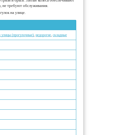
рязи и брызг. Литые колеса обеспечивают
 не требуют обслуживания.
улок на улице.
я улицы (прогулочные)
,
недорогие
,
складные