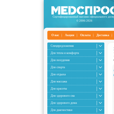
Сертифицированный магазин официального диле
© 2006-2026
О нас
Акции
Оплата
Доставка
Спецпредложения
Для тепла и комфорта
Для похудения
Для спорта
Для отдыха
Для массажа
Для красоты
Для здорового сна
Для здорового дома
Для диагностики