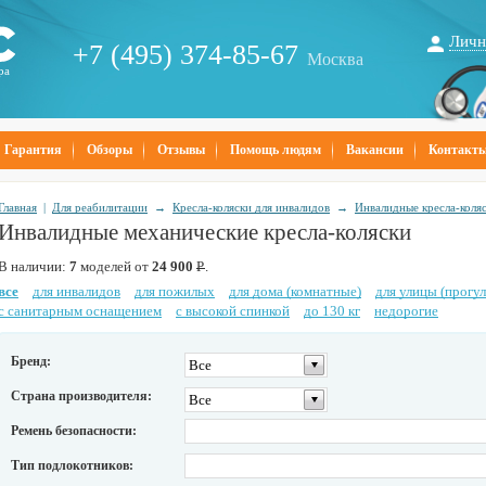
Личн
+7 (495) 374-85-67
Москва
ра
Гарантия
Обзоры
Отзывы
Помощь людям
Вакансии
Контакт
Главная
|
Для реабилитации
→
Кресла-коляски для инвалидов
→
Инвалидные кресла-коля
Инвалидные механические кресла-коляски
В наличии:
7
моделей от
24 900
Р
.
все
для инвалидов
для пожилых
для дома (комнатные)
для улицы (прогу
с санитарным оснащением
с высокой спинкой
до 130 кг
недорогие
Бренд:
Все
Страна производителя:
Все
Ремень безопасности:
Тип подлокотников: