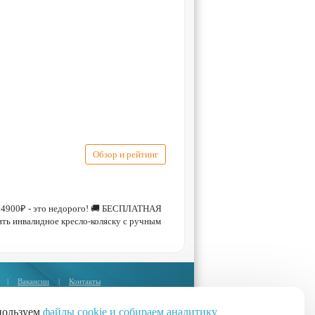
Обзор и рейтинг
т 24900₽ - это недорого! 🚚 БЕСПЛАТНАЯ
ть инвалидное кресло-коляску с ручным
|
Вакансии
|
Контакты
Москва:
+7 (495) 374-85-67
пользуем
файлы cookie и собираем аналитику