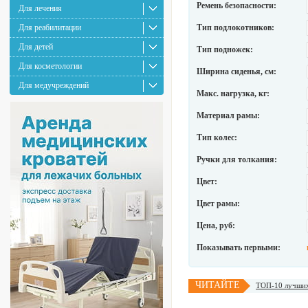
Ремень безопасности:
Для лечения
Для реабилитации
Тип подлокотников:
Для детей
Тип подножек:
Для косметологии
Ширина сиденья, см:
Для медучреждений
Макс. нагрузка, кг:
Материал рамы:
Тип колес:
Ручки для толкания:
Цвет:
Цвет рамы:
Цена, руб:
Показывать первыми:
ЧИТАЙТЕ
ТОП-10 лучших 