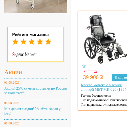
🏆
Акции
69000
Р
39 900
Р
В корз
01.08.2026
Кресло-коляска с высокой
Акция! 25% суммы доставки по России
спинкой MET МК-620 (1854
за наш счет!
Ремень безопасности
Тип подлокотников: фиксирова
01.08.2026
Тип подножек: откидные/съемн
Мы дарим скидки! Узнайте, какая у
Ширина сиденья: 48 см
Вас!
Макс. нагрузка: 130 кг
Материал рамы: сталь
Тип колес: литые
01.08.2026