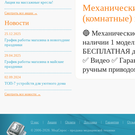
Ручки для толкания
Акция на массажные кресла!
Механически
Цвет: черный
Цвет рамы: хром
Смотреть все акции →
(комнатные)
Новости
🔵 Механические
25.12.2025
График работы магазина в новогодние
наличии 1 модель
праздники
БЕСПЛАТНАЯ дос
29.04.2025
✅ Видео ✅ Гаран
График работы магазина в майские
праздники
ручным приводо
02.09.2024
ТОП-7 устройств для уютного дома
Смотреть все новости →
О нас
|
Акции
|
Оплата
|
Доставка
|
Гарантия
|
Отзы
© 2006-2026. МедСпрос - продажа медицинской техники