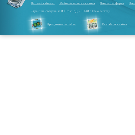
Личный кабинет
Мобильная версия сайта
Договор-оферта
Пол
Страница создана за 0.196 с, БД - 0.130 с (new server)
Продвижение сайта
Разработка сайта