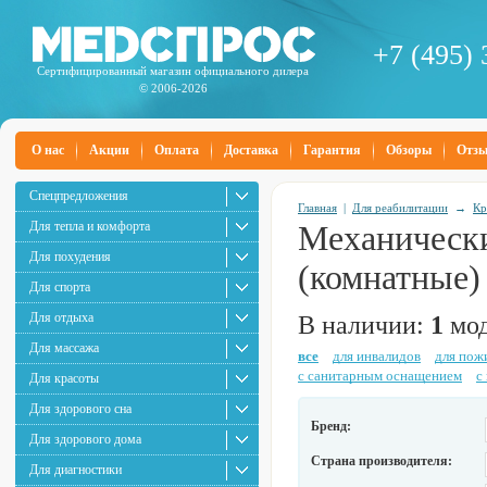
+7 (495) 
Сертифицированный магазин официального дилера
© 2006-2026
О нас
Акции
Оплата
Доставка
Гарантия
Обзоры
Отз
Спецпредложения
Главная
|
Для реабилитации
→
Кр
Для тепла и комфорта
Механически
Для похудения
(комнатные)
Для спорта
Для отдыха
В наличии:
1
мод
Для массажа
все
для инвалидов
для пож
с санитарным оснащением
с
Для красоты
Для здорового сна
Бренд:
Для здорового дома
Страна производителя:
Для диагностики