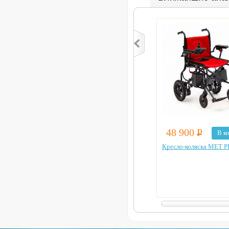
48 900
Р
В к
Кресло-коляска MET P