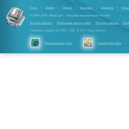
О нас
|
Акции
|
Оплата
|
Доставка
|
Гарантия
|
Отзы
© 2006-2026. МедСпрос - продажа медицинской техники
Личный кабинет
Мобильная версия сайта
Договор-оферта
Пол
Страница создана за 0.183 с, БД - 0.115 с (new server)
Продвижение сайта
Разработка сайта