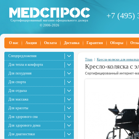
+7 (495) 
Сертифицированный магазин официального дилера
© 2006-2026
О нас
Акции
Оплата
Доставка
Гарантия
Обзоры
Отз
Спецпредложения
Titan
|
Кресла-коляски для инвалид
Для тепла и комфорта
Кресло-коляска с 
Для похудения
Сертифицированный интернет-маг
Для спорта
Для отдыха
Для массажа
Для красоты
Для здорового сна
Для здорового дома
Для диагностики