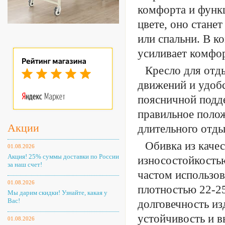
комфорта и функ
цвете, оно стане
или спальни. В к
усиливает комфор
Кресло для отд
движений и удобс
поясничной подд
правильное полож
Акции
длительного отды
Обивка из каче
01.08.2026
Акция! 25% суммы доставки по России
износостойкостью
за наш счет!
частом использов
01.08.2026
плотностью 22-25
Мы дарим скидки! Узнайте, какая у
Вас!
долговечность из
устойчивость и в
01.08.2026