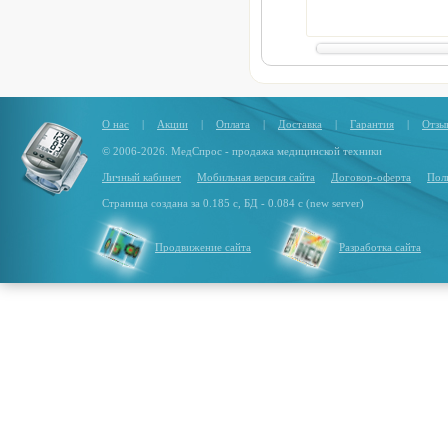
механизм
О нас
|
Акции
|
Оплата
|
Доставка
|
Гарантия
|
Отзы
© 2006-2026. МедСпрос - продажа медицинской техники
Личный кабинет
Мобильная версия сайта
Договор-оферта
Пол
Страница создана за 0.185 с, БД - 0.084 с (new server)
Продвижение сайта
Разработка сайта