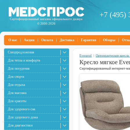
+7 (495) 
Сертифицированный магазин официального дилера
© 2006-2026
О нас
Акции
Оплата
Доставка
Гарантия
Обзоры
Отз
Спецпредложения
Everprof
|
Ортопедические кресла 
Для тепла и комфорта
Кресло мягкое Ever
Для похудения
Сертифицированный интернет-маг
Для спорта
Для отдыха
Для массажа
Для красоты
Для здорового сна
Для здорового дома
Для диагностики