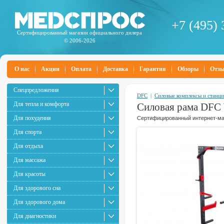
+7 (495) 
Сертифицированный магазин официального дилера
© 2006-2026
О нас
Акции
Оплата
Доставка
Гарантия
Обзоры
Отз
Спецпредложения
DFC
|
Силовые комплексы и станц
Для тепла и комфорта
Силовая рама DF
Для похудения
Сертифицированный интернет-маг
Для спорта
Для отдыха
Для массажа
Для красоты
Для здорового сна
Для здорового дома
Для диагностики