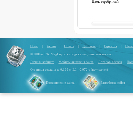
Цвет: серебряный
О нас
|
Акции
|
Оплата
|
Доставка
|
Гарантия
|
Отзы
© 2006-2026. МедСпрос - продажа медицинской техники
Личный кабинет
Мобильная версия сайта
Договор-оферта
Пол
Страница создана за 0.168 с, БД - 0.072 с (new server)
Продвижение сайта
Разработка сайта