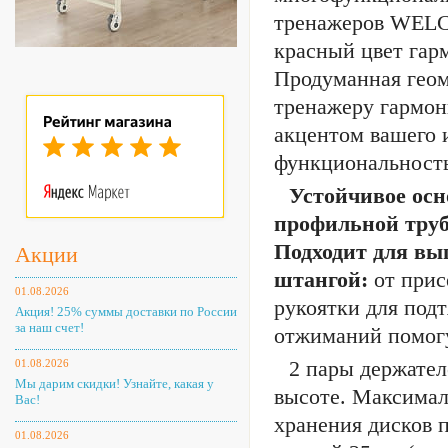
тренажеров WELC
красный цвет гар
Продуманная геом
тренажеру гармон
акцентом вашего и
функциональность 
Устойчивое осн
профильной трубы
Подходит для вы
Акции
штангой:
от прис
01.08.2026
рукоятки для под
Акция! 25% суммы доставки по России
за наш счет!
отжиманий помогу
2 пары держател
01.08.2026
Мы дарим скидки! Узнайте, какая у
высоте. Максимал
Вас!
хранения дисков 
01.08.2026