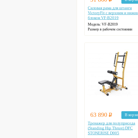
Силовая рама для штанги
VictoryFit c верхним и нижн
блоком VF-B2019
Модель:
VF-B2019
Размер в рабочем состоянии
(ДxШxВ):
140*107*204 см
Материал:
Стальной профиль 5
мм, 1,5 мм
Максимальная нагрузка:
250 кг
Размеры упаковки:
1 место —
209×32×14 см, 2 место — 203×
см.
63 890
Р
В корз
Тренажер для полуприседа
(Standing Hip Thrust) DFC
STONERISE D005