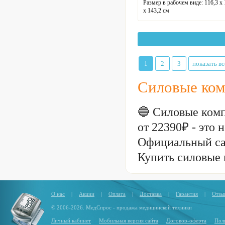
Размер в рабочем виде:
116,3 х 
х 143,2 см
Размер упаковки:
141 х 37 х 19 
Вес упаковки:
32 кг
Вес нетто:
30 кг
Максимальная нагрузка:
300 кг
Профиль рамы:
70 х 50 х 2 мм
Размер сиденья:
32 х 26 см
1
2
3
показать вс
Гарантия:
12 месяцев
Силовые ком
🔵 Силовые комп
от 22390₽ - это
Официальный са
Купить силовые 
О нас
|
Акции
|
Оплата
|
Доставка
|
Гарантия
|
Отзы
© 2006-2026. МедСпрос - продажа медицинской техники
Личный кабинет
Мобильная версия сайта
Договор-оферта
Пол