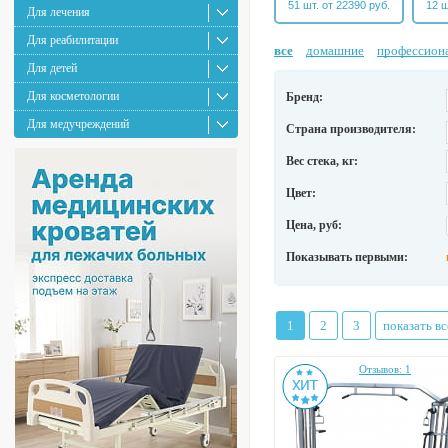
51 шт. от 22390 руб.
12 ш
Для лечения
Для реабилитации
все
домашние
профессион
Для детей
Для косметологии
Бренд:
Для медучреждений
Страна производителя:
Вес стека, кг:
Цвет:
Цена, руб:
Показывать первыми:
1
2
3
показать вс
Отзывов: 1