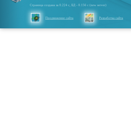
Страница создана за 0.224 с, БД - 0.156 с (new server)
Продвижение сайта
Разработка сайта