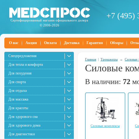
+7 (495) 
Сертифицированный магазин официального дилера
© 2006-2026
О нас
Акции
Оплата
Доставка
Гарантия
Обзоры
Отз
Спецпредложения
Главная
|
Тренажеры
→
Силовые 
Для тепла и комфорта
Силовые ком
Для похудения
В наличии:
72
мо
Для спорта
Для отдыха
Для массажа
Для красоты
Для здорового сна
Для здорового дома
Силовые комплексы
Си
Для диагностики