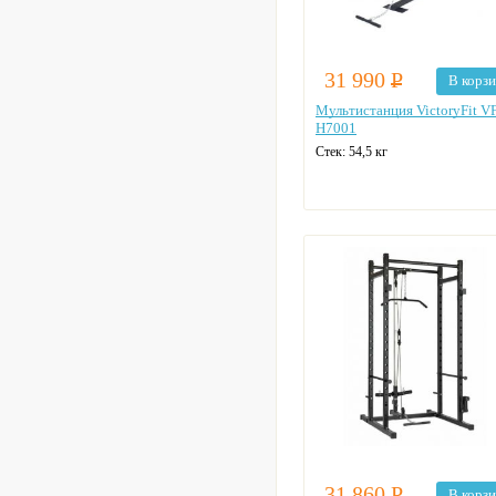
31 990
Р
В корз
Мультистанция VictoryFit VF
H7001
Стек:
54,5 кг
31 860
Р
В корз